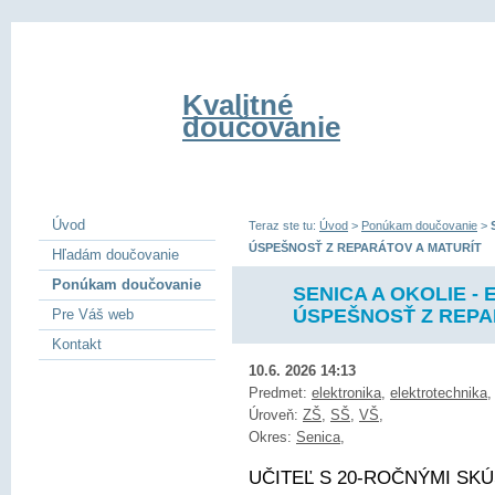
Kvalitné
doučovanie
Úvod
Teraz ste tu:
Úvod
>
Ponúkam doučovanie
>
ÚSPEŠNOSŤ Z REPARÁTOV A MATURÍT
Hľadám doučovanie
Ponúkam doučovanie
SENICA A OKOLIE -
ÚSPEŠNOSŤ Z REPA
Pre Váš web
Kontakt
10.6. 2026 14:13
Predmet:
elektronika
,
elektrotechnika
Úroveň:
ZŠ
,
SŠ
,
VŠ
,
Okres:
Senica
,
UČITEĽ S 20-ROČNÝMI SKÚ