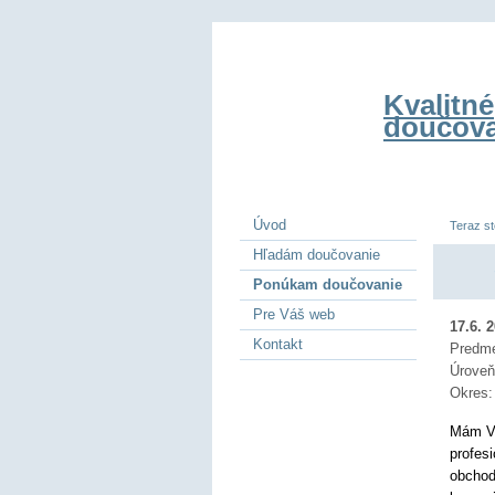
Kvalitné
doučova
Úvod
Teraz st
Hľadám doučovanie
Ponúkam doučovanie
Pre Váš web
17.6. 
Kontakt
Predm
Úrove
Okres
Mám VŠ
profes
obchod