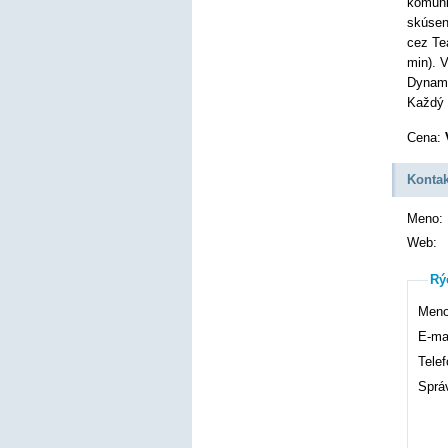
komuni
skúsen
cez Te
min). 
Dynami
Každý 
Cena:
Kontak
Meno:
Web:
Rý
Meno
E-mai
Telef
Sprá