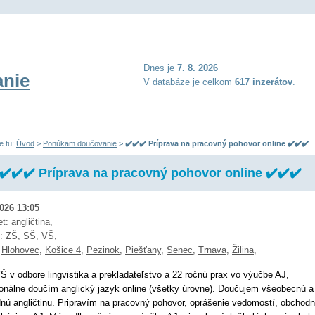
Dnes je
7. 8. 2026
nie
V databáze je celkom
617 inzerátov
.
e tu:
Úvod
>
Ponúkam doučovanie
>
✔️✔️✔️ Príprava na pracovný pohovor online ✔️✔️✔️
✔️✔️✔️ Príprava na pracovný pohovor online ✔️✔️✔️
2026 13:05
et:
angličtina
,
ň:
ZŠ
,
SŠ
,
VŠ
,
:
Hlohovec
,
Košice 4
,
Pezinok
,
Piešťany
,
Senec
,
Trnava
,
Žilina
,
 v odbore lingvistika a prekladateľstvo a 22 ročnú prax vo výučbe AJ,
ionálne doučím anglický jazyk online (všetky úrovne). Doučujem všeobecnú a
nú angličtinu. Pripravím na pracovný pohovor, oprášenie vedomostí, obchod