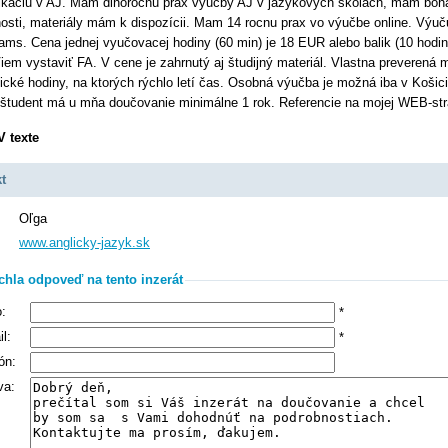
káciu v AJ. Mám dlhoročnú prax výučby AJ v jazykových školách, mám boh
osti, materiály mám k dispozícii. Mam 14 rocnu prax vo výučbe online. Výu
ams. Cena jednej vyučovacej hodiny (60 min) je 18 EUR alebo balik (10 hodin
Viem vystaviť FA. V cene je zahrnutý aj študijný materiál. Vlastna preverená 
cké hodiny, na ktorých rýchlo letí čas. Osobná výučba je možná iba v Košic
študent má u mňa doučovanie minimálne 1 rok. Referencie na mojej WEB-str
V texte
t
Oľga
www.anglicky-jazyk.sk
chla odpoveď na tento inzerát
:
*
l:
*
ón:
va: