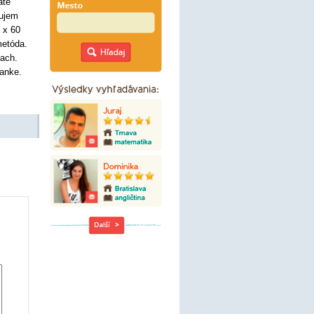
até
čujem
 x 60
metóda.
iach.
anke.