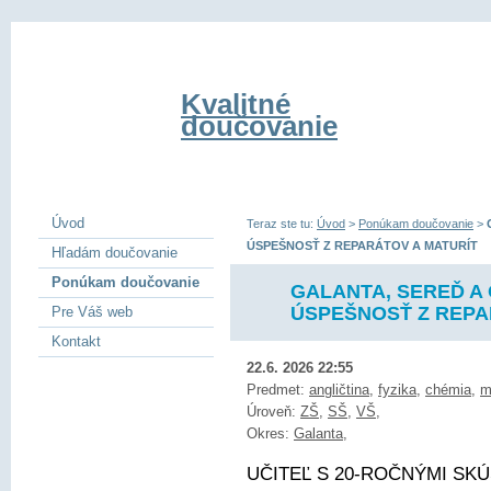
Kvalitné
doučovanie
Úvod
Teraz ste tu:
Úvod
>
Ponúkam doučovanie
>
ÚSPEŠNOSŤ Z REPARÁTOV A MATURÍT
Hľadám doučovanie
Ponúkam doučovanie
GALANTA, SEREĎ A 
ÚSPEŠNOSŤ Z REPA
Pre Váš web
Kontakt
22.6. 2026 22:55
Predmet:
angličtina
,
fyzika
,
chémia
,
m
Úroveň:
ZŠ
,
SŠ
,
VŠ
,
Okres:
Galanta
,
UČITEĽ S 20-ROČNÝMI SKÚ