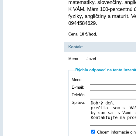
matematiky, slovenčiny, angli
K VÁM. Mám 100-percentnú ús
fyziky, angličtiny a maturít.
0944584629.
Cena:
10 €/hod.
Kontakt
Meno:
Jozef
Rýchla odpoveď na tento inzerá
Meno:
E-mail:
Telefón:
Správa:
Chcem informácie o no