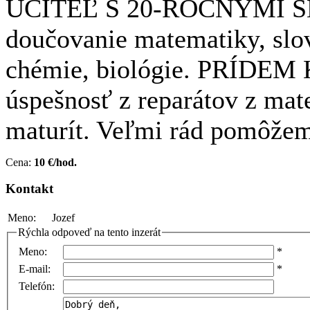
UČITEĽ S 20-ROČNÝMI 
doučovanie matematiky, slove
chémie, biológie. PRÍDEM
úspešnosť z reparátov z mate
maturít. Veľmi rád pomôžem
Cena:
10 €/hod.
Kontakt
Meno:
Jozef
Rýchla odpoveď na tento inzerát
Meno:
*
E-mail:
*
Telefón: