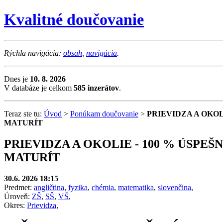
Kvalitné doučovanie
Rýchla navigácia:
obsah
,
navigácia
.
Dnes je
10. 8. 2026
V databáze je celkom
585 inzerátov
.
Teraz ste tu:
Úvod
>
Ponúkam doučovanie
>
PRIEVIDZA A OKOL
MATURÍT
PRIEVIDZA A OKOLIE - 100 % ÚSPE
MATURÍT
30.6. 2026 18:15
Predmet:
angličtina
,
fyzika
,
chémia
,
matematika
,
slovenčina
,
Úroveň:
ZŠ
,
SŠ
,
VŠ
,
Okres:
Prievidza
,