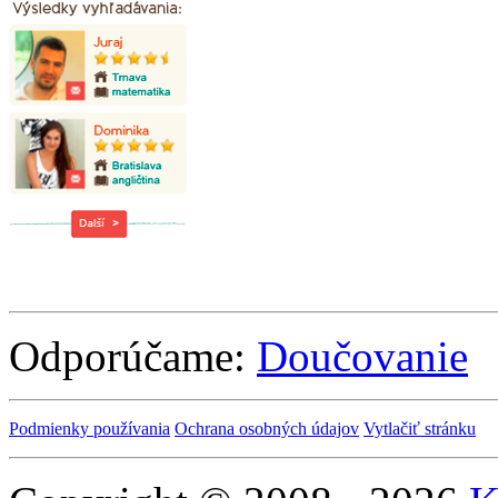
Odporúčame:
Doučovanie
Podmienky používania
Ochrana osobných údajov
Vytlačiť stránku