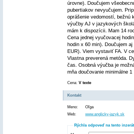
úrovne). Doučujem všeobecnú 
pubertiakov nevyučujem. Pri
oprášenie vedomostí, bežnú 
výučby AJ v jazykových škol
mám k dispozícii. Mam 14 ro
Cena jednej vyučovacej hodin
hodin x 60 min). Doučujem aj
EUR). Viem vystaviť FA. V cen
Vlastna preverená metóda. Dy
čas. Osobná výučba je možná
mňa doučovanie minimálne 1 
Cena:
V texte
Kontakt
Meno:
Oľga
Web:
www.anglicky-jazyk.sk
Rýchla odpoveď na tento inzerá