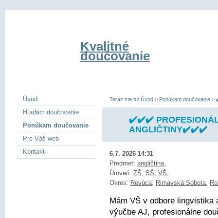
Kvalitné
doučovanie
Úvod
Teraz ste tu:
Úvod
>
Ponúkam doučovanie
>
Hľadám doučovanie
✔️✔️✔️ PROFESIONÁ
Ponúkam doučovanie
ANGLIČTINY✔️✔️✔️
Pre Váš web
Kontakt
6.7. 2026 14:31
Predmet:
angličtina
,
Úroveň:
ZŠ
,
SŠ
,
VŠ
,
Okres:
Revúca
,
Rimavská Sobota
,
Ro
Mám VŠ v odbore lingvistika 
výučbe AJ, profesionálne dou