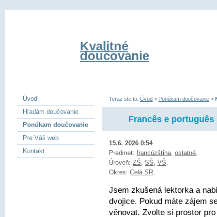
Kvalitné
doučovanie
Úvod
Teraz ste tu:
Úvod
>
Ponúkam doučovanie
>
Hľadám doučovanie
Francês e português 
Ponúkam doučovanie
Pre Váš web
15.6. 2026 0:54
Kontakt
Predmet:
francúzština
,
ostatné
,
Úroveň:
ZŠ
,
SŠ
,
VŠ
,
Okres:
Celá SR
,
Jsem zkušená lektorka a nabí
dvojice. Pokud máte zájem se
věnovat. Zvolte si prostor pro