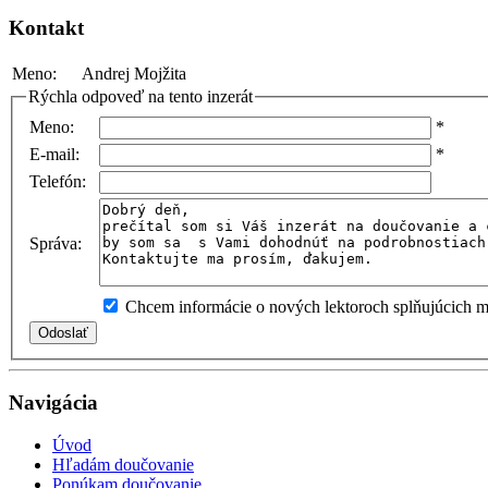
Kontakt
Meno:
Andrej Mojžita
Rýchla odpoveď na tento inzerát
Meno:
*
E-mail:
*
Telefón:
Správa:
Chcem informácie o nových lektoroch splňujúcich mo
Navigácia
Úvod
Hľadám doučovanie
Ponúkam doučovanie