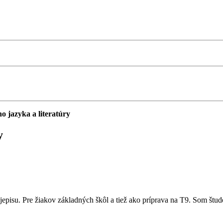
o jazyka a literatúry
y
dejepisu. Pre žiakov základných škôl a tiež ako príprava na T9. Som š