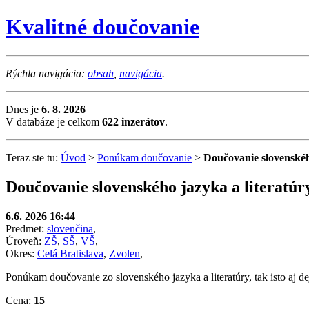
Kvalitné doučovanie
Rýchla navigácia:
obsah
,
navigácia
.
Dnes je
6. 8. 2026
V databáze je celkom
622 inzerátov
.
Teraz ste tu:
Úvod
>
Ponúkam doučovanie
>
Doučovanie slovenskéh
Doučovanie slovenského jazyka a literatúr
6.6. 2026 16:44
Predmet:
slovenčina
,
Úroveň:
ZŠ
,
SŠ
,
VŠ
,
Okres:
Celá Bratislava
,
Zvolen
,
Ponúkam doučovanie zo slovenského jazyka a literatúry, tak isto aj 
Cena:
15