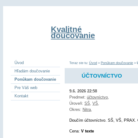
Kvalitné
doučovanie
Úvod
Teraz ste tu:
Úvod
>
Ponúkam doučovanie
>
Hľadám doučovanie
ÚČTOVNÍCTVO
Ponúkam doučovanie
Pre Váš web
9.6. 2026 22:58
Kontakt
Predmet:
účtovníctvo
,
Úroveň:
SŠ
,
VŠ
,
Okres:
Nitra
,
Doučím účtovníctvo. SŠ, VŠ, PRAX. 
Cena:
V texte