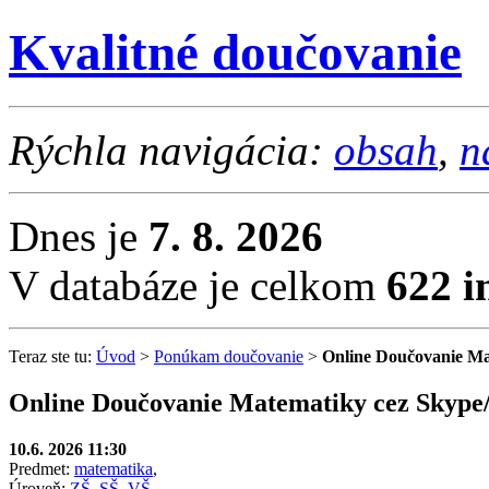
Kvalitné doučovanie
Rýchla navigácia:
obsah
,
n
Dnes je
7. 8. 2026
V databáze je celkom
622 i
Teraz ste tu:
Úvod
>
Ponúkam doučovanie
>
Online Doučovanie Ma
Online Doučovanie Matematiky cez Skype
10.6. 2026 11:30
Predmet:
matematika
,
Úroveň:
ZŠ
,
SŠ
,
VŠ
,