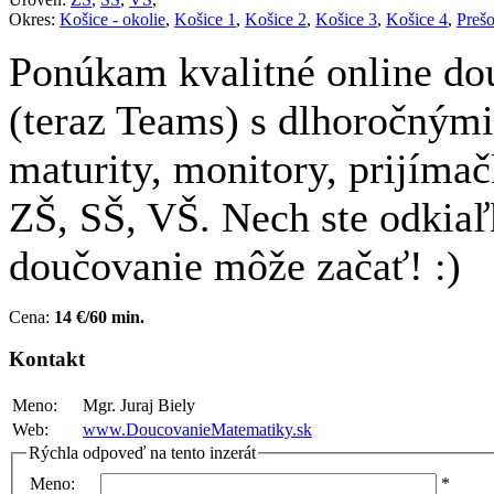
Okres:
Košice - okolie
,
Košice 1
,
Košice 2
,
Košice 3
,
Košice 4
,
Preš
Ponúkam kvalitné online do
(teraz Teams) s dlhoročným
maturity, monitory, prijímač
ZŠ, SŠ, VŠ. Nech ste odkiaľ
doučovanie môže začať! :)
Cena:
14 €/60 min.
Kontakt
Meno:
Mgr. Juraj Biely
Web:
www.DoucovanieMatematiky.sk
Rýchla odpoveď na tento inzerát
Meno:
*