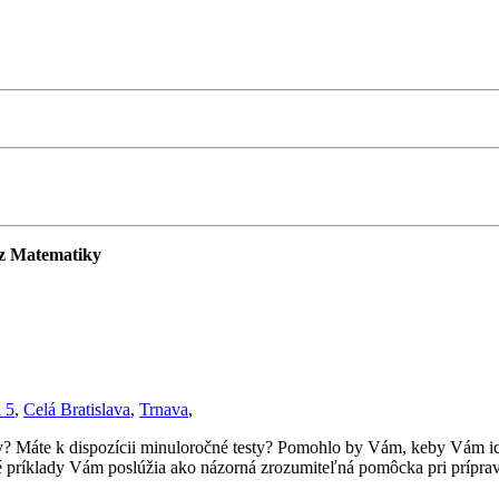
 z Matematiky
a 5
,
Celá Bratislava
,
Trnava
,
iky? Máte k dispozícii minuloročné testy? Pomohlo by Vám, keby Vám i
 príklady Vám poslúžia ako názorná zrozumiteľná pomôcka pri príprave