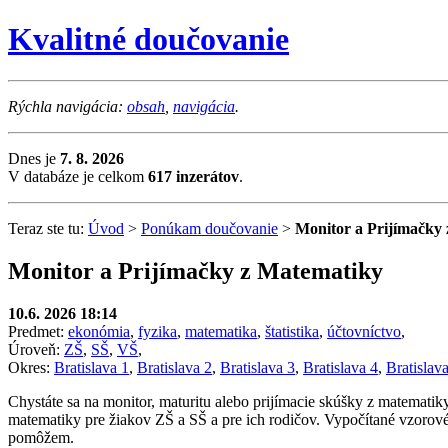
Kvalitné doučovanie
Rýchla navigácia:
obsah
,
navigácia
.
Dnes je
7. 8. 2026
V databáze je celkom
617 inzerátov
.
Teraz ste tu:
Úvod
>
Ponúkam doučovanie
>
Monitor a Prijímačky
Monitor a Prijímačky z Matematiky
10.6. 2026 18:14
Predmet:
ekonómia
,
fyzika
,
matematika
,
štatistika
,
účtovníctvo
,
Úroveň:
ZŠ
,
SŠ
,
VŠ
,
Okres:
Bratislava 1
,
Bratislava 2
,
Bratislava 3
,
Bratislava 4
,
Bratislav
Chystáte sa na monitor, maturitu alebo prijímacie skúšky z matemat
matematiky pre žiakov ZŠ a SŠ a pre ich rodičov. Vypočítané vzorové
pomôžem.