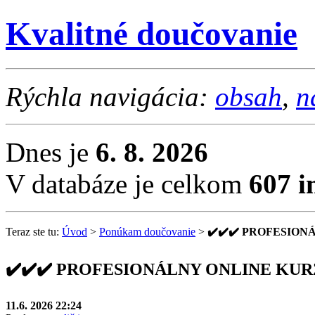
Kvalitné doučovanie
Rýchla navigácia:
obsah
,
n
Dnes je
6. 8. 2026
V databáze je celkom
607 i
Teraz ste tu:
Úvod
>
Ponúkam doučovanie
>
✔️✔️✔️ PROFESION
✔️✔️✔️ PROFESIONÁLNY ONLINE KUR
11.6. 2026 22:24