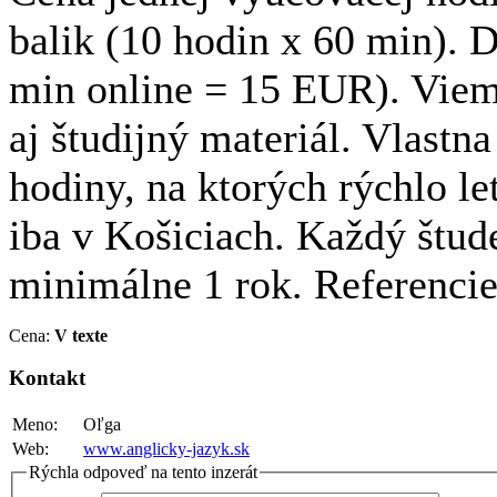
balik (10 hodin x 60 min). 
min online = 15 EUR). Viem 
aj študijný materiál. Vlast
hodiny, na ktorých rýchlo l
iba v Košiciach. Každý štu
minimálne 1 rok. Referenci
Cena:
V texte
Kontakt
Meno:
Oľga
Web:
www.anglicky-jazyk.sk
Rýchla odpoveď na tento inzerát