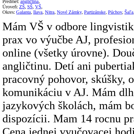
Predmet:
angličtina
,
Úroveň:
ZŠ
,
SŠ
,
VŠ
,
Okres:
Galanta
,
Ilava
,
Nitra
,
Nové Zámky
,
Partizánske
,
Púchov
,
Šaľa
Mám VŠ v odbore lingvistika
prax vo výučbe AJ, profesio
online (všetky úrovne). Do
angličtinu. Detí ani pubert
pracovný pohovor, skúšky, 
komunikáciu v AJ. Mám dlh
jazykových školách, mám bo
dispozícii. Mam 14 rocnu p
Cena jednej vyučovacej hod