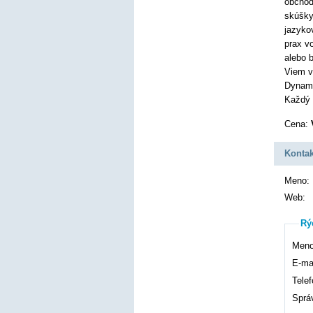
obchod
skúšky
jazyko
prax v
alebo 
Viem v
Dynami
Každý 
Cena:
Kontak
Meno:
Web:
Rý
Meno
E-mai
Telef
Sprá