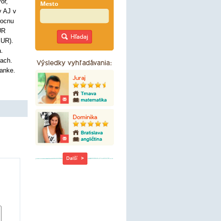
or,
y AJ v
rocnu
UR
EUR).
a.
iach.
anke.