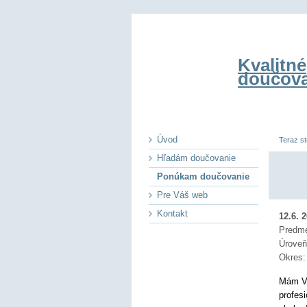
Kvalitné
doučova
Úvod
Teraz st
Hľadám doučovanie
Ponúkam doučovanie
Pre Váš web
Kontakt
12.6. 
Predm
Úrove
Okres
Mám VŠ
profes