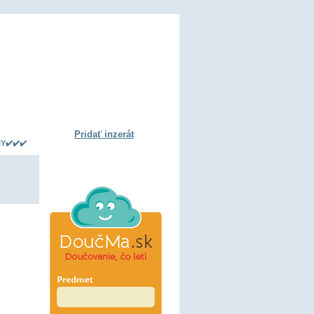
Pridať inzerát
Y✔️✔️✔️