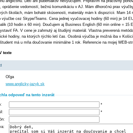
nú angličtinu. Detí ani pubertiakov nevyučujem. Pripravím na pracovný pohov
, oprášenie vedomostí, bežnú komunikáciu v AJ. Mám dlhoročnú prax výučb
vých školách, mám bohaté skúsenosti, materiály mám k dispozícii. Mam 14 
o výučbe cez Skype/Teams. Cena jednej vyučovacej hodiny (60 min) je 14 E
balik (10 hodin x 60 min). Doučujem aj Business English (60 min online = 15 
ystaviť FA. V cene je zahrnutý aj študijný materiál. Vlastna preverená metód
cké hodiny, na ktorých rýchlo letí čas. Osobná výučba je možná iba v Košic
študent má u mňa doučovanie minimálne 1 rok. Referencie na mojej WEB-str
V texte
t
Oľga
www.anglicky-jazyk.sk
chla odpoveď na tento inzerát
:
*
l:
*
ón:
va: