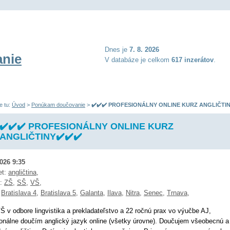
Dnes je
7. 8. 2026
nie
V databáze je celkom
617 inzerátov
.
e tu:
Úvod
>
Ponúkam doučovanie
>
✔️✔️✔️ PROFESIONÁLNY ONLINE KURZ ANGLIČTIN
✔️✔️✔️ PROFESIONÁLNY ONLINE KURZ
ANGLIČTINY✔️✔️✔️
2026 9:35
et:
angličtina
,
ň:
ZŠ
,
SŠ
,
VŠ
,
:
Bratislava 4
,
Bratislava 5
,
Galanta
,
Ilava
,
Nitra
,
Senec
,
Trnava
,
 v odbore lingvistika a prekladateľstvo a 22 ročnú prax vo výučbe AJ,
ionálne doučím anglický jazyk online (všetky úrovne). Doučujem všeobecnú a