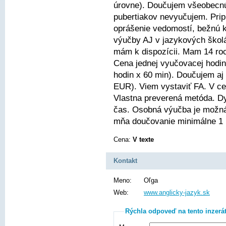
úrovne). Doučujem všeobecnú 
pubertiakov nevyučujem. Pri
oprášenie vedomostí, bežnú 
výučby AJ v jazykových škol
mám k dispozícii. Mam 14 ro
Cena jednej vyučovacej hodin
hodin x 60 min). Doučujem aj
EUR). Viem vystaviť FA. V cen
Vlastna preverená metóda. Dy
čas. Osobná výučba je možná
mňa doučovanie minimálne 1 
Cena:
V texte
Kontakt
Meno:
Oľga
Web:
www.anglicky-jazyk.sk
Rýchla odpoveď na tento inzerá