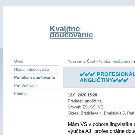
Kvalitné
doučovanie
Úvod
Teraz ste tu:
Úvod
>
Ponúkam doučovanie
>
Hľadám doučovanie
✔️✔️✔️ PROFESIONÁ
Ponúkam doučovanie
ANGLIČTINY✔️✔️✔️
Pre Váš web
Kontakt
12.6. 2026 15:28
Predmet:
angličtina
,
Úroveň:
ZŠ
,
SŠ
,
VŠ
,
Okres:
Bratislava 4
,
Bratislava 5
,
Part
Mám VŠ v odbore lingvistika 
výučbe AJ, profesionálne dou