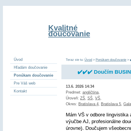
Kvalitné
doučovanie
Úvod
Teraz ste tu:
Úvod
>
Ponúkam doučovanie
>
Hľadám doučovanie
✔️✔️✔️ Doučím BUSIN
Ponúkam doučovanie
Pre Váš web
13.6. 2026 14:34
Kontakt
Predmet:
angličtina
,
Úroveň:
ZŠ
,
SŠ
,
VŠ
,
Okres:
Bratislava 4
,
Bratislava 5
,
Gala
Mám VŠ v odbore lingvistika 
výučbe AJ, profesionálne dou
úrovne). Doučujem všeobecnú 