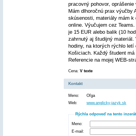
pracovný pohovor, oprášenie
Mám dlhoročnú prax výučby 
skúsenosti, materiály mám k 
online. Výučujem cez Teams. 
je 15 EUR alebo balik (10 hod
zahrnutý aj študijný materiá
hodiny, na ktorých rýchlo let
Košiciach. Každý študent má
Referencie na mojej WEB-str
Cena:
V texte
Kontakt
Meno:
Oľga
Web:
www.anglicky-jazyk.sk
Rýchla odpoveď na tento inzerá
Meno:
E-mail: