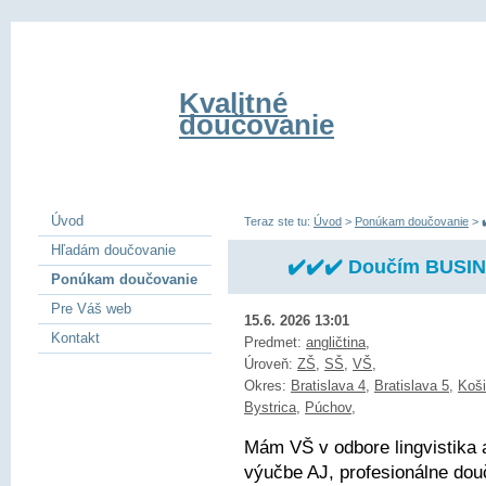
Kvalitné
doučovanie
Úvod
Teraz ste tu:
Úvod
>
Ponúkam doučovanie
>
Hľadám doučovanie
✔️✔️✔️ Doučím BUSIN
Ponúkam doučovanie
Pre Váš web
15.6. 2026 13:01
Kontakt
Predmet:
angličtina
,
Úroveň:
ZŠ
,
SŠ
,
VŠ
,
Okres:
Bratislava 4
,
Bratislava 5
,
Koši
Bystrica
,
Púchov
,
Mám VŠ v odbore lingvistika 
výučbe AJ, profesionálne dou