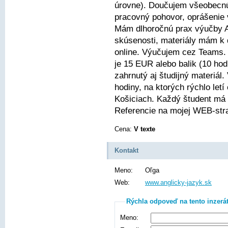
úrovne). Doučujem všeobecnú 
pracovný pohovor, oprášenie
Mám dlhoročnú prax výučby 
skúsenosti, materiály mám k 
online. Výučujem cez Teams. 
je 15 EUR alebo balik (10 hod
zahrnutý aj študijný materiá
hodiny, na ktorých rýchlo let
Košiciach. Každý študent má
Referencie na mojej WEB-str
Cena:
V texte
Kontakt
Meno:
Oľga
Web:
www.anglicky-jazyk.sk
Rýchla odpoveď na tento inzerá
Meno: