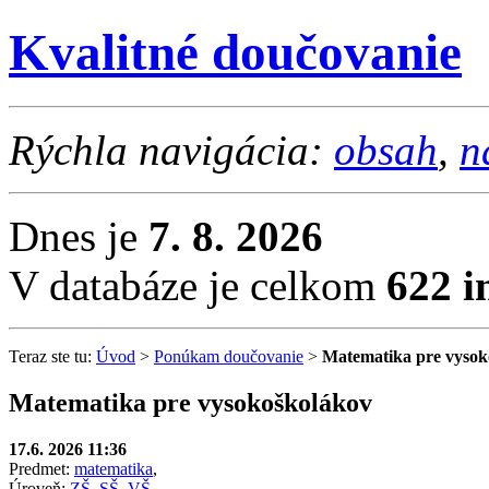
Kvalitné doučovanie
Rýchla navigácia:
obsah
,
n
Dnes je
7. 8. 2026
V databáze je celkom
622 i
Teraz ste tu:
Úvod
>
Ponúkam doučovanie
>
Matematika pre vysok
Matematika pre vysokoškolákov
17.6. 2026 11:36
Predmet:
matematika
,
Úroveň:
ZŠ
,
SŠ
,
VŠ
,