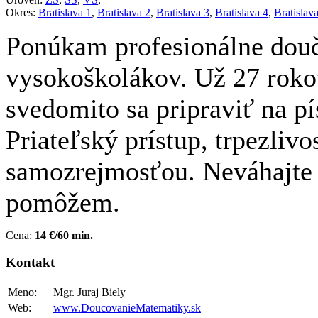
Okres:
Bratislava 1
,
Bratislava 2
,
Bratislava 3
,
Bratislava 4
,
Bratislav
Ponúkam profesionálne dou
vysokoškolákov. Už 27 rok
svedomito sa pripraviť na p
Priateľský prístup, trpezli
samozrejmosťou. Neváhajte
pomôžem.
Cena:
14 €/60 min.
Kontakt
Meno:
Mgr. Juraj Biely
Web:
www.DoucovanieMatematiky.sk