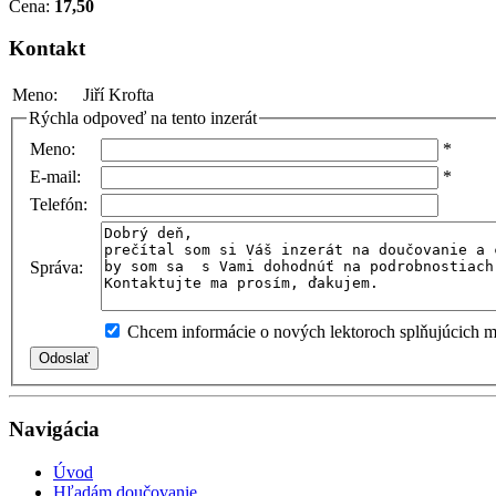
Cena:
17,50
Kontakt
Meno:
Jiří Krofta
Rýchla odpoveď na tento inzerát
Meno:
*
E-mail:
*
Telefón:
Správa:
Chcem informácie o nových lektoroch splňujúcich mo
Navigácia
Úvod
Hľadám doučovanie