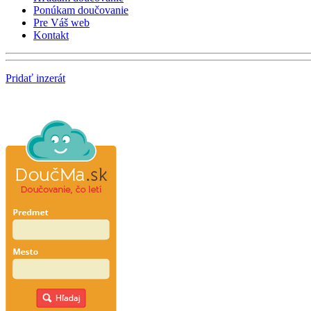
Ponúkam doučovanie
Pre Váš web
Kontakt
Pridať inzerát