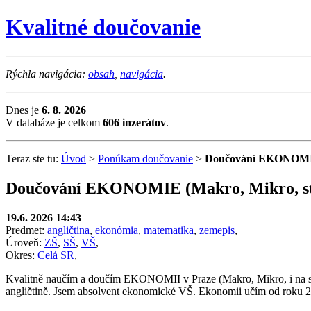
Kvalitné doučovanie
Rýchla navigácia:
obsah
,
navigácia
.
Dnes je
6. 8. 2026
V databáze je celkom
606 inzerátov
.
Teraz ste tu:
Úvod
>
Ponúkam doučovanie
>
Doučování EKONOMIE 
Doučování EKONOMIE (Makro, Mikro, st
19.6. 2026 14:43
Predmet:
angličtina
,
ekonómia
,
matematika
,
zemepis
,
Úroveň:
ZŠ
,
SŠ
,
VŠ
,
Okres:
Celá SR
,
Kvalitně naučím a doučím EKONOMII v Praze (Makro, Mikro, i na st
angličtině. Jsem absolvent ekonomické VŠ. Ekonomii učím od roku 