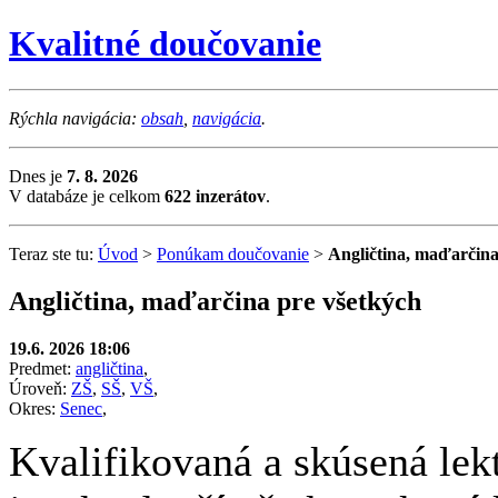
Kvalitné doučovanie
Rýchla navigácia:
obsah
,
navigácia
.
Dnes je
7. 8. 2026
V databáze je celkom
622 inzerátov
.
Teraz ste tu:
Úvod
>
Ponúkam doučovanie
>
Angličtina, maďarčina
Angličtina, maďarčina pre všetkých
19.6. 2026 18:06
Predmet:
angličtina
,
Úroveň:
ZŠ
,
SŠ
,
VŠ
,
Okres:
Senec
,
Kvalifikovaná a skúsená le