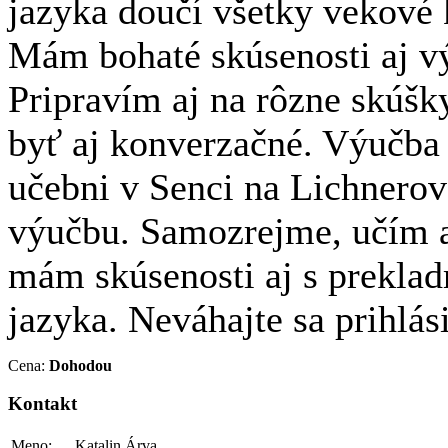
jazyka doučí všetky vekové 
Mám bohaté skúsenosti aj v
Pripravím aj na rôzne skúšk
byť aj konverzačné. Výučba
učebni v Senci na Lichnerov
výučbu. Samozrejme, učím 
mám skúsenosti aj s prekla
jazyka. Neváhajte sa prihlás
Cena:
Dohodou
Kontakt
Meno:
Katalin Árva