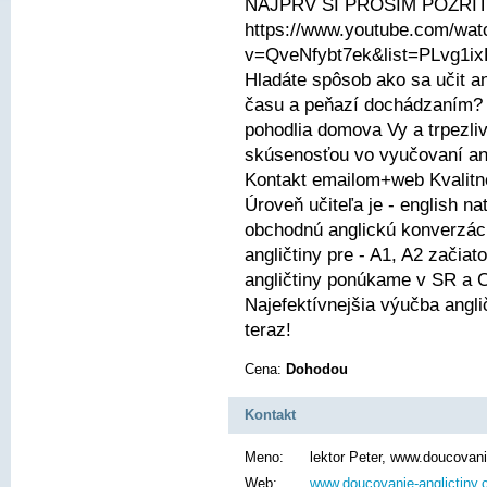
NAJPRV SI PROSÍM POZRITE
https://www.youtube.com/wat
v=QveNfybt7ek&list=PLvg1
Hladáte spôsob ako sa učit ang
času a peňazí dochádzaním? R
pohodlia domova Vy a trpezliv
skúsenosťou vo vyučovaní ang
Kontakt emailom+web Kvalitne
Úroveň učiteľa je - english n
obchodnú anglickú konverzáci
angličtiny pre - A1, A2 začiat
angličtiny ponúkame v SR a C
Najefektívnejšia výučba angli
teraz!
Cena:
Dohodou
Kontakt
Meno:
lektor Peter, www.doucovani
Web:
www.doucovanie-anglictiny