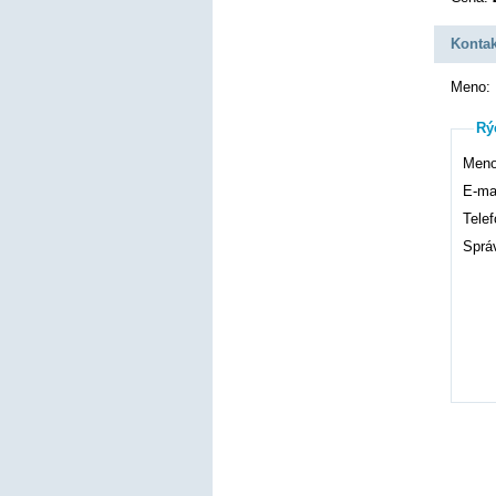
Kontak
Meno:
Rý
Meno
E-mai
Telef
Sprá