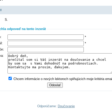
t
S.
chla odpoveď na tento inzerát
:
*
l:
*
ón:
va:
Chcem informácie o nových lektoroch splňujúcich moje kritéria ema
Odporúčame:
Doučovanie