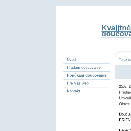
Kvalitné
doučova
Úvod
Teraz st
Hľadám doučovanie
Ponúkam doučovanie
Pre Váš web
25.6. 
Kontakt
Predm
Úrove
Okres
Doučuj
PRIZNA
Cena: