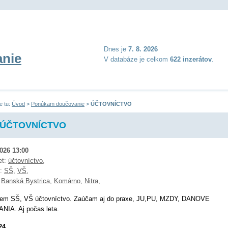
Dnes je
7. 8. 2026
nie
V databáze je celkom
622 inzerátov
.
e tu:
Úvod
>
Ponúkam doučovanie
>
ÚČTOVNÍCTVO
ÚČTOVNÍCTVO
2026 13:00
et:
účtovníctvo
,
ň:
SŠ
,
VŠ
,
:
Banská Bystrica
,
Komárno
,
Nitra
,
em SŠ, VŠ účtovníctvo. Zaúčam aj do praxe, JU,PU, MZDY, DANOVE
NIA. Aj počas leta.
24