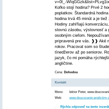
v=0I_-WIqGGzk&list=PLvg1
Koľko stojí hodina? Prvé 2 
poplatkov. Štandardná hodina
hodina trvá 45 minút a je ti
Hodiny zahŕňajú konverzáciu,
slovnú zásobu, výslovnosť a
osobným cieľom. Nepoužívam 
pripravená pre vás. ❱❱ Aké 
rokov. Pracoval som so štude
tínedžerov až po seniorov. 
jazyk, čo mi pomáha rýchlejši
angličtine.
Cena:
Dohodou
Kontakt
Meno:
lektor Peter, www.doucovani
Web:
www.doucovanie-anglictiny
Rýchla odpoveď na tento inzerá