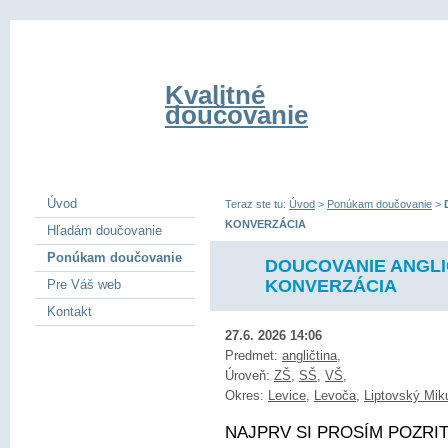
Kvalitné
doučovanie
Úvod
Teraz ste tu:
Úvod
>
Ponúkam doučovanie
>
KONVERZÁCIA
Hľadám doučovanie
Ponúkam doučovanie
DOUCOVANIE ANGLI
KONVERZÁCIA
Pre Váš web
Kontakt
27.6. 2026 14:06
Predmet:
angličtina
,
Úroveň:
ZŠ
,
SŠ
,
VŠ
,
Okres:
Levice
,
Levoča
,
Liptovský Mik
NAJPRV SI PROSÍM POZRITE 