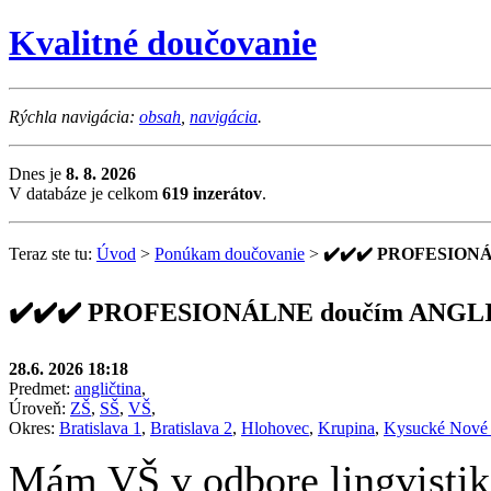
Kvalitné doučovanie
Rýchla navigácia:
obsah
,
navigácia
.
Dnes je
8. 8. 2026
V databáze je celkom
619 inzerátov
.
Teraz ste tu:
Úvod
>
Ponúkam doučovanie
>
✔️✔️✔️ PROFESIONÁ
✔️✔️✔️ PROFESIONÁLNE doučím ANGLIC
28.6. 2026 18:18
Predmet:
angličtina
,
Úroveň:
ZŠ
,
SŠ
,
VŠ
,
Okres:
Bratislava 1
,
Bratislava 2
,
Hlohovec
,
Krupina
,
Kysucké Nové
Mám VŠ v odbore lingvistika