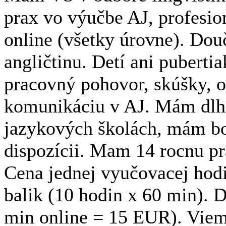
prax vo výučbe AJ, profesio
online (všetky úrovne). Do
angličtinu. Detí ani pubert
pracovný pohovor, skúšky, 
komunikáciu v AJ. Mám dlh
jazykových školách, mám bo
dispozícii. Mam 14 rocnu p
Cena jednej vyučovacej hod
balik (10 hodin x 60 min). 
min online = 15 EUR). Viem 