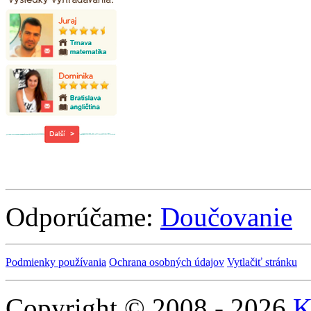
Odporúčame:
Doučovanie
Podmienky používania
Ochrana osobných údajov
Vytlačiť stránku
Copyright © 2008 - 2026
K