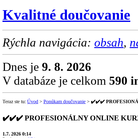
Kvalitné doučovanie
Rýchla navigácia:
obsah
,
n
Dnes je
9. 8. 2026
V databáze je celkom
590 i
Teraz ste tu:
Úvod
>
Ponúkam doučovanie
>
✔️✔️✔️ PROFESION
✔️✔️✔️ PROFESIONÁLNY ONLINE KUR
1.7. 2026 0:14