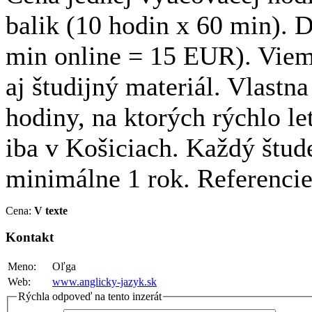
balik (10 hodin x 60 min). 
min online = 15 EUR). Viem 
aj študijný materiál. Vlast
hodiny, na ktorých rýchlo l
iba v Košiciach. Každý štu
minimálne 1 rok. Referenci
Cena:
V texte
Kontakt
Meno:
Oľga
Web:
www.anglicky-jazyk.sk
Rýchla odpoveď na tento inzerát