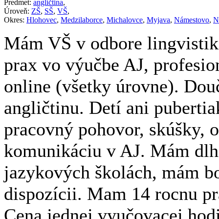
Predmet:
angličtina
,
Úroveň:
ZŠ
,
SŠ
,
VŠ
,
Okres:
Hlohovec
,
Medzilaborce
,
Michalovce
,
Myjava
,
Námestovo
,
N
Mám VŠ v odbore lingvistika
prax vo výučbe AJ, profesio
online (všetky úrovne). Do
angličtinu. Detí ani pubert
pracovný pohovor, skúšky, 
komunikáciu v AJ. Mám dlh
jazykových školách, mám bo
dispozícii. Mam 14 rocnu p
Cena jednej vyučovacej hod