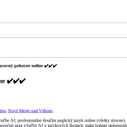
acovný pohovor online ✔️✔️✔️
ne ✔️✔️✔️
itra
,
Nové Mesto nad Váhom
,
ýučbe AJ, profesionálne doučím anglický jazyk online (všetky úrovne
oročnú prax výučby AJ v jazykových školách, mám bohaté skúsenosti, 