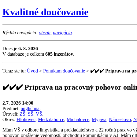
Kvalitné doučovanie
Rýchla navigácia:
obsah
,
navigácia
.
Dnes je
6. 8. 2026
V databáze je celkom
605 inzerátov
.
Teraz ste tu:
Úvod
>
Ponúkam doučovanie
>
✔️✔️✔️ Príprava na pr
✔️✔️✔️ Príprava na pracovný pohovor onli
2.7. 2026 14:00
Predmet:
angličtina
,
Úroveň:
ZŠ
,
SŠ
,
VŠ
,
Okres:
Hlohovec
,
Medzilaborce
,
Michalovce
,
Myjava
,
Námestovo
,
N
Mám VŠ v odbore lingvistika a prekladateľstvo a 22 ročnú prax vo v
pohovor, oprášenie vedomostí, obchodnu komunikáciu v AJ. Mám dlh