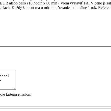
UR alebo balik (10 hodin x 60 min). Viem vystaviť FA. V cene je zah
ošiciach. Každý študent má u mňa doučovanie minimálne 1 rok. Refere
je kritéria emailom