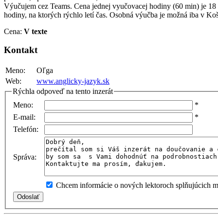
Výučujem cez Teams. Cena jednej vyučovacej hodiny (60 min) je 18 E
hodiny, na ktorých rýchlo letí čas. Osobná výučba je možná iba v K
Cena:
V texte
Kontakt
Meno:
Oľga
Web:
www.anglicky-jazyk.sk
Rýchla odpoveď na tento inzerát
Meno:
*
E-mail:
*
Telefón:
Správa:
Chcem informácie o nových lektoroch splňujúcich mo