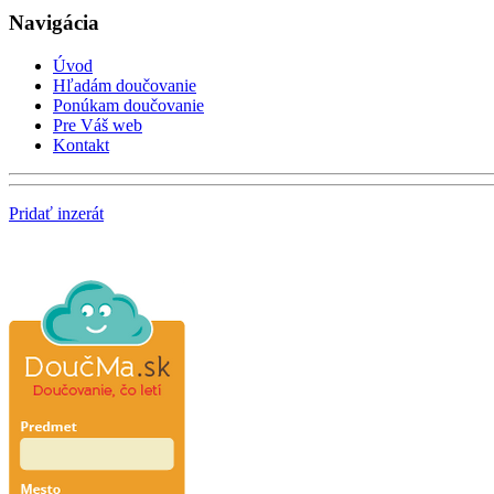
Navigácia
Úvod
Hľadám doučovanie
Ponúkam doučovanie
Pre Váš web
Kontakt
Pridať inzerát