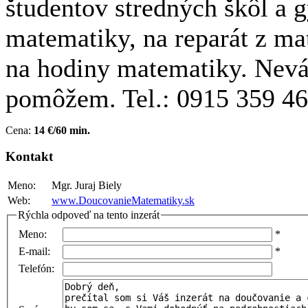
študentov stredných škôl a 
matematiky, na reparát z ma
na hodiny matematiky. Nevá
pomôžem. Tel.: 0915 359 4
Cena:
14 €/60 min.
Kontakt
Meno:
Mgr. Juraj Biely
Web:
www.DoucovanieMatematiky.sk
Rýchla odpoveď na tento inzerát
Meno:
*
E-mail:
*
Telefón: