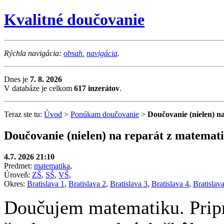
Kvalitné doučovanie
Rýchla navigácia:
obsah
,
navigácia
.
Dnes je
7. 8. 2026
V databáze je celkom
617 inzerátov
.
Teraz ste tu:
Úvod
>
Ponúkam doučovanie
>
Doučovanie (nielen) n
Doučovanie (nielen) na reparát z matemat
4.7. 2026 21:10
Predmet:
matematika
,
Úroveň:
ZŠ
,
SŠ
,
VŠ
,
Okres:
Bratislava 1
,
Bratislava 2
,
Bratislava 3
,
Bratislava 4
,
Bratislav
Doučujem matematiku. Pripr