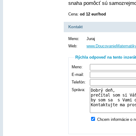
snaha pomôcť sú samozrejmos
Cena:
od 12 eur/hod
Kontakt
Meno:
Juraj
Web:
www.DoucovanieMatematiky
Rýchla odpoveď na tento inzerá
Meno:
E-mail:
Telefón:
Správa:
Chcem informácie o no