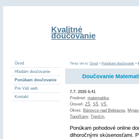
Kvalitné
doučovanie
Úvod
Teraz ste tu:
Úvod
>
Ponúkam doučovanie
>
Hľadám doučovanie
Doučovanie Matemat
Ponúkam doučovanie
Pre Váš web
7.7. 2026 6:41
Kontakt
Predmet:
matematika
,
Úroveň:
ZŠ
,
SŠ
,
VŠ
,
Okres:
Bánovce nad Bebravou
,
Myjav
Topoľčany
,
Trenčín
,
Ponúkam pohodové online do
dlhoročnými skúsenosťami. Pri