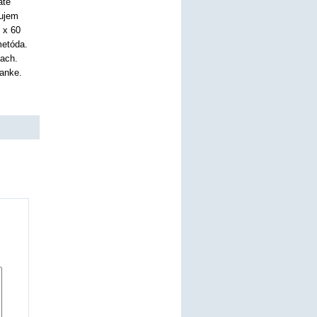
até
čujem
 x 60
metóda.
iach.
anke.