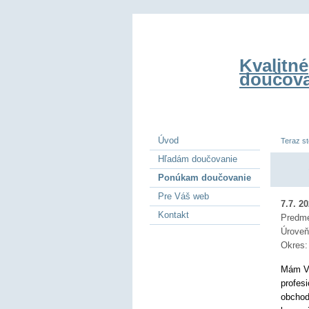
Kvalitné
doučova
Úvod
Teraz st
Hľadám doučovanie
Ponúkam doučovanie
Pre Váš web
7.7. 2
Kontakt
Predm
Úrove
Okres
Mám VŠ
profes
obchod