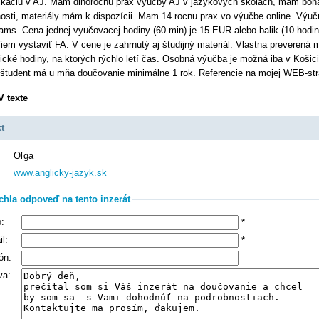
káciu v AJ. Mám dlhoročnú prax výučby AJ v jazykových školách, mám boh
osti, materiály mám k dispozícii. Mam 14 rocnu prax vo výučbe online. Výu
ams. Cena jednej vyučovacej hodiny (60 min) je 15 EUR alebo balik (10 hodin
Viem vystaviť FA. V cene je zahrnutý aj študijný materiál. Vlastna preverená 
cké hodiny, na ktorých rýchlo letí čas. Osobná výučba je možná iba v Košic
študent má u mňa doučovanie minimálne 1 rok. Referencie na mojej WEB-str
V texte
t
Oľga
www.anglicky-jazyk.sk
chla odpoveď na tento inzerát
:
*
l:
*
ón:
va: