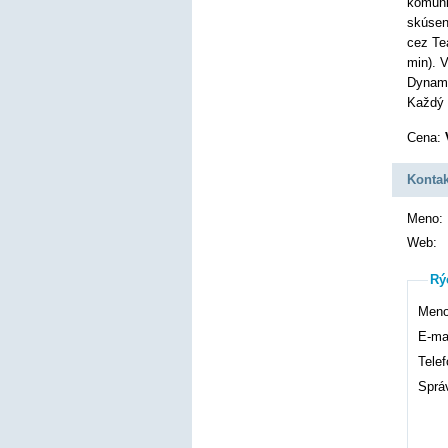
komuni
skúsen
cez Te
min). 
Dynami
Každý 
Cena:
Kontak
Meno:
Web:
Rý
Meno
E-mai
Telef
Sprá