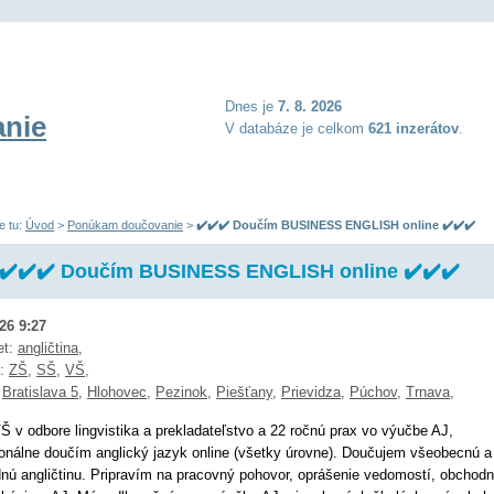
Dnes je
7. 8. 2026
nie
V databáze je celkom
621 inzerátov
.
e tu:
Úvod
>
Ponúkam doučovanie
>
✔️✔️✔️ Doučím BUSINESS ENGLISH online ✔️✔️✔️
✔️✔️✔️ Doučím BUSINESS ENGLISH online ✔️✔️✔️
026 9:27
et:
angličtina
,
ň:
ZŠ
,
SŠ
,
VŠ
,
:
Bratislava 5
,
Hlohovec
,
Pezinok
,
Piešťany
,
Prievidza
,
Púchov
,
Trnava
,
 v odbore lingvistika a prekladateľstvo a 22 ročnú prax vo výučbe AJ,
ionálne doučím anglický jazyk online (všetky úrovne). Doučujem všeobecnú a
nú angličtinu. Pripravím na pracovný pohovor, oprášenie vedomostí, obchod