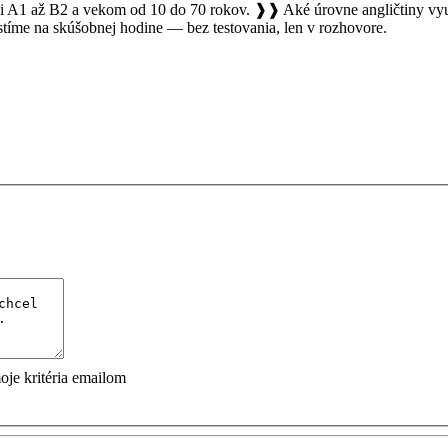
mi A1 až B2 a vekom od 10 do 70 rokov. ❱❱ Aké úrovne angličtiny v
istíme na skúšobnej hodine — bez testovania, len v rozhovore.
je kritéria emailom