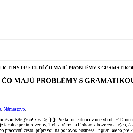
ICTINY PRE ĽUDÍ ČO MAJÚ PROBLÉMY S GRAMATIKO
Í ČO MAJÚ PROBLÉMY S GRAMATIKO
a
,
Námestovo
,
horts/hQ56o9x5vCg ❱❱ Pre koho je doučovanie vhodné? Doučovanie j
 je ideálne pre introvertov, ľudí s trémou a blokom z hovorenia, tých,
bo pracovnú cestu, prípravou na pohovor, business English, alebo pre