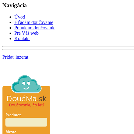
Navigácia
Úvod
Hľadám doučovanie
Ponúkam doučovanie
Pre Váš web
Kontakt
Pridať inzerát