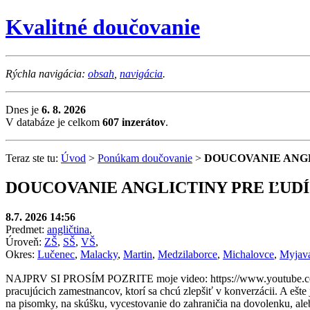
Kvalitné doučovanie
Rýchla navigácia:
obsah
,
navigácia
.
Dnes je
6. 8. 2026
V databáze je celkom
607 inzerátov
.
Teraz ste tu:
Úvod
>
Ponúkam doučovanie
>
DOUCOVANIE ANGL
DOUCOVANIE ANGLICTINY PRE ĽUD
8.7. 2026 14:56
Predmet:
angličtina
,
Úroveň:
ZŠ
,
SŠ
,
VŠ
,
Okres:
Lučenec
,
Malacky
,
Martin
,
Medzilaborce
,
Michalovce
,
Myjav
NAJPRV SI PROSÍM POZRITE moje video: https://www.youtube.com/s
pracujúcich zamestnancov, ktorí sa chcú zlepšiť v konverzácii. A ešte
na pisomky, na skúšku, vycestovanie do zahraničia na dovolenku, ale