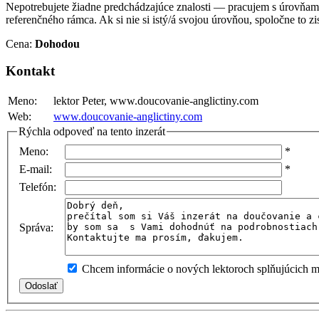
Nepotrebujete žiadne predchádzajúce znalosti — pracujem s úrovňa
referenčného rámca. Ak si nie si istý/á svojou úrovňou, spoločne to z
Cena:
Dohodou
Kontakt
Meno:
lektor Peter, www.doucovanie-anglictiny.com
Web:
www.doucovanie-anglictiny.com
Rýchla odpoveď na tento inzerát
Meno:
*
E-mail:
*
Telefón:
Správa:
Chcem informácie o nových lektoroch splňujúcich mo