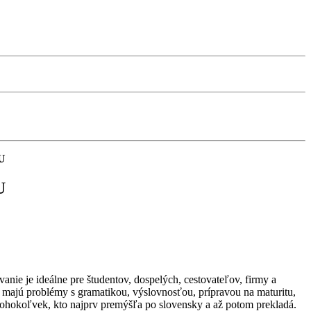
U
U
e ideálne pre študentov, dospelých, cestovateľov, firmy a
 čo majú problémy s gramatikou, výslovnosťou, prípravou na maturitu,
 kohokoľvek, kto najprv premýšľa po slovensky a až potom prekladá.