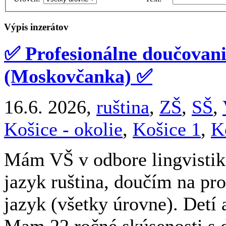
Výpis inzerátov
✅ Profesionálne doučovani
(Moskovčanka) ✅
16.6. 2026,
ruština
,
ZŠ
,
SŠ
,
Košice - okolie
,
Košice 1
,
K
Mám VŠ v odbore lingvistika
jazyk ruština, doučím na pro
jazyk (všetky úrovne). Detí
Mam 22 ročné skúsenosti s 