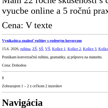
vyucbe online a 5 ročnú prax
Cena: V texte
Vynikajúca znalosť ruštiny s rodeným hovorcom
15.6. 2026,
ruština
,
ZŠ
,
SŠ
,
VŠ
,
Košice 1
,
Košice 2
,
Košice 3
,
Košic
Ponúkam konverzačnú ruštinu, gramatiky, aj prípravu na maturitu.
Cena: Dohodou
1
Zobrazujem 1 – 2 z ceľkom 2 inzerátov
Navigácia