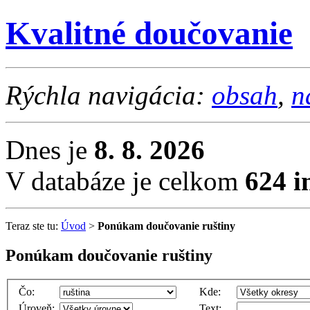
Kvalitné doučovanie
Rýchla navigácia:
obsah
,
n
Dnes je
8. 8. 2026
V databáze je celkom
624 i
Teraz ste tu:
Úvod
>
Ponúkam doučovanie ruštiny
Ponúkam doučovanie ruštiny
Čo:
Kde:
Úroveň:
Text: