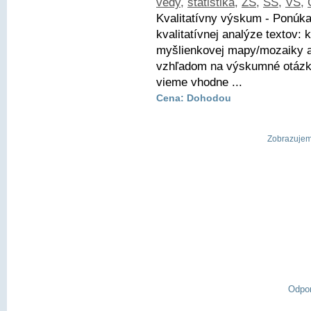
vedy
,
štatistika
,
ZŠ
,
SŠ
,
VŠ
,
Kvalitatívny výskum - Ponúk
kvalitatívnej analýze textov: 
myšlienkovej mapy/mozaiky a 
vzhľadom na výskumné otázk
vieme vhodne ...
Cena: Dohodou
Zobrazujem 
Odpo