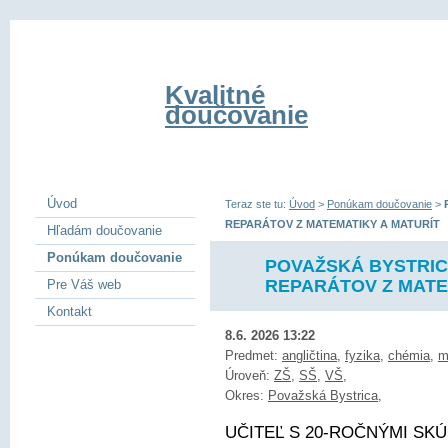
Kvalitné
doučovanie
Úvod
Teraz ste tu:
Úvod
>
Ponúkam doučovanie
>
REPARÁTOV Z MATEMATIKY A MATURÍT
Hľadám doučovanie
Ponúkam doučovanie
POVAŽSKÁ BYSTRICA
REPARÁTOV Z MATE
Pre Váš web
Kontakt
8.6. 2026 13:22
Predmet:
angličtina
,
fyzika
,
chémia
,
m
Úroveň:
ZŠ
,
SŠ
,
VŠ
,
Okres:
Považská Bystrica
,
UČITEĽ S 20-ROČNÝMI SKÚ