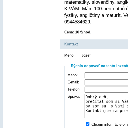
matematiky, slovenčiny, angli
K VÁM. Mám 100-percentnú ús
fyziky, angličtiny a maturít.
0944584629.
Cena:
10 €/hod.
Kontakt
Meno:
Jozef
Rýchla odpoveď na tento inzerá
Meno:
E-mail:
Telefón:
Správa:
Chcem informácie o no