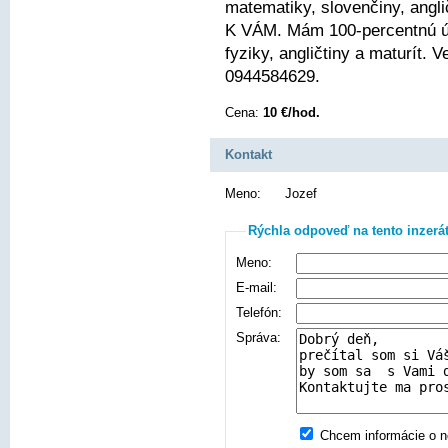
matematiky, slovenčiny, angli
K VÁM. Mám 100-percentnú ús
fyziky, angličtiny a maturít.
0944584629.
Cena:
10 €/hod.
Kontakt
Meno:
Jozef
Rýchla odpoveď na tento inzerá
Meno:
E-mail:
Telefón:
Správa:
Chcem informácie o no