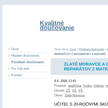
Kvalitné
doučovanie
Úvod
Teraz ste tu:
Úvod
>
Ponúkam doučovanie
>
REPARÁTOV Z MATEMATIKY A MATURÍT
Hľadám doučovanie
Ponúkam doučovanie
ZLATÉ MORAVCE A O
REPARÁTOV Z MATE
Pre Váš web
Kontakt
8.6. 2026 13:41
Predmet:
angličtina
,
fyzika
,
chémia
,
m
Úroveň:
ZŠ
,
SŠ
,
VŠ
,
Okres:
Zlaté Moravce
,
UČITEĽ S 20-ROČNÝMI SKÚ