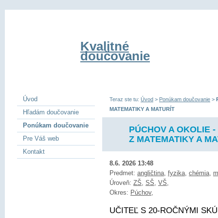
Kvalitné
doučovanie
Úvod
Teraz ste tu:
Úvod
>
Ponúkam doučovanie
>
MATEMATIKY A MATURÍT
Hľadám doučovanie
Ponúkam doučovanie
PÚCHOV A OKOLIE -
Z MATEMATIKY A MA
Pre Váš web
Kontakt
8.6. 2026 13:48
Predmet:
angličtina
,
fyzika
,
chémia
,
m
Úroveň:
ZŠ
,
SŠ
,
VŠ
,
Okres:
Púchov
,
UČITEĽ S 20-ROČNÝMI SKÚ