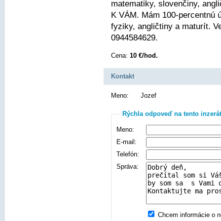
matematiky, slovenčiny, angli
K VÁM. Mám 100-percentnú ús
fyziky, angličtiny a maturít.
0944584629.
Cena:
10 €/hod.
Kontakt
Meno:
Jozef
Rýchla odpoveď na tento inzerá
Meno:
E-mail:
Telefón:
Správa:
Chcem informácie o no