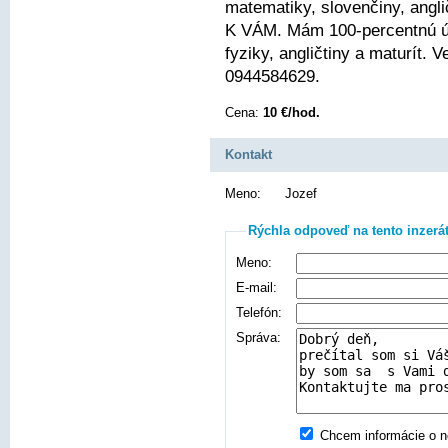
matematiky, slovenčiny, angli
K VÁM. Mám 100-percentnú ús
fyziky, angličtiny a maturít.
0944584629.
Cena:
10 €/hod.
Kontakt
Meno:
Jozef
Rýchla odpoveď na tento inzerá
Meno:
E-mail:
Telefón:
Správa:
Chcem informácie o no