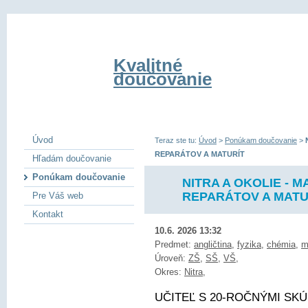
Kvalitné
doučovanie
Úvod
Teraz ste tu:
Úvod
>
Ponúkam doučovanie
>
REPARÁTOV A MATURÍT
Hľadám doučovanie
Ponúkam doučovanie
NITRA A OKOLIE - M
REPARÁTOV A MATU
Pre Váš web
Kontakt
10.6. 2026 13:32
Predmet:
angličtina
,
fyzika
,
chémia
,
m
Úroveň:
ZŠ
,
SŠ
,
VŠ
,
Okres:
Nitra
,
UČITEĽ S 20-ROČNÝMI SKÚ