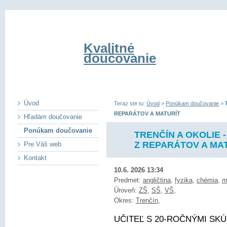
Kvalitné
doučovanie
Úvod
Teraz ste tu:
Úvod
>
Ponúkam doučovanie
>
REPARÁTOV A MATURÍT
Hľadám doučovanie
Ponúkam doučovanie
TRENČÍN A OKOLIE 
Z REPARÁTOV A MA
Pre Váš web
Kontakt
10.6. 2026 13:34
Predmet:
angličtina
,
fyzika
,
chémia
,
m
Úroveň:
ZŠ
,
SŠ
,
VŠ
,
Okres:
Trenčín
,
UČITEĽ S 20-ROČNÝMI SKÚ