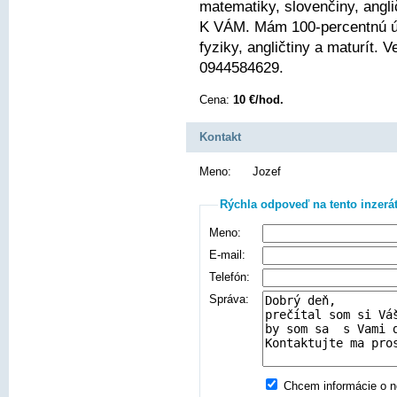
matematiky, slovenčiny, angli
K VÁM. Mám 100-percentnú ús
fyziky, angličtiny a maturít.
0944584629.
Cena:
10 €/hod.
Kontakt
Meno:
Jozef
Rýchla odpoveď na tento inzerá
Meno:
E-mail:
Telefón:
Správa:
Chcem informácie o no