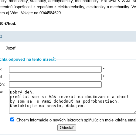
oniky, mechaniky, štatistiky, aerodynamiky, mechatroniky. PRÍDEM K VÁM. 
rcentnú úspešnosť z reparátov z elektrotechniky, elektroniky a mechaniky. Ve
m aj Vám. Volajte na 0944584629.
10 €/hod.
t
Jozef
chla odpoveď na tento inzerát
:
*
l:
*
ón:
va:
Chcem informácie o nových lektoroch splňujúcich moje kritéria ema