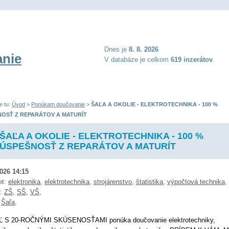
Dnes je
8. 8. 2026
nie
V databáze je celkom
619 inzerátov
.
e tu:
Úvod
>
Ponúkam doučovanie
>
ŠAĽA A OKOLIE - ELEKTROTECHNIKA - 100 %
OSŤ Z REPARÁTOV A MATURÍT
ŠAĽA A OKOLIE - ELEKTROTECHNIKA - 100 %
ÚSPEŠNOSŤ Z REPARÁTOV A MATURÍT
2026 14:15
et:
elektronika
,
elektrotechnika
,
strojárenstvo
,
štatistika
,
výpočtová technika
,
ň:
ZŠ
,
SŠ
,
VŠ
,
:
Šaľa
,
Ľ S 20-ROČNÝMI SKÚSENOSŤAMI ponúka doučovanie elektrotechniky,