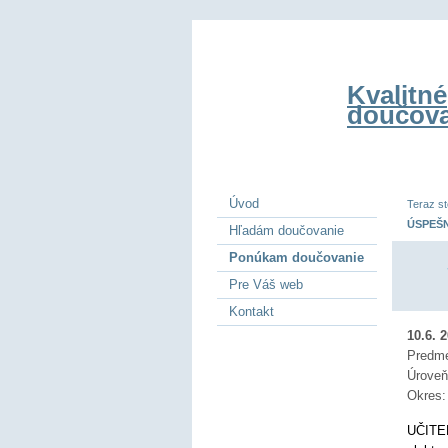
Kvalitné
doučova
Úvod
Teraz st
ÚSPEŠN
Hľadám doučovanie
Ponúkam doučovanie
Pre Váš web
Kontakt
10.6. 
Predm
Úrove
Okres
UČITE