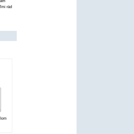
Mám
ľmi rád
ilom