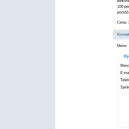
elektr
100-pe
pomôže
Cena:
Kontak
Meno:
Rý
Meno
E-mai
Telef
Sprá