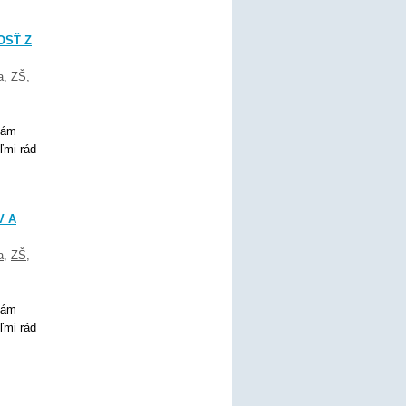
OSŤ Z
a
,
ZŠ
,
Mám
ľmi rád
V A
a
,
ZŠ
,
Mám
ľmi rád