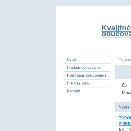
Kvalitné
doučova
Úvod
Teraz st
Hľadám doučovanie
Ponúkam doučovanie
Pre Váš web
Čo:
Kontakt
Úrov
Výpis 
TOPOĽ
Z REP
5.8. 2