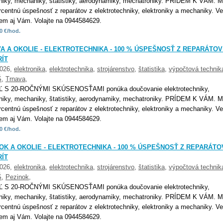
oniky, mechaniky, štatistiky, aerodynamiky, mechatroniky. PRÍDEM K VÁM. 
rcentnú úspešnosť z reparátov z elektrotechniky, elektroniky a mechaniky. Ve
m aj Vám. Volajte na 0944584629.
0 €/hod.
A A OKOLIE - ELEKTROTECHNIKA - 100 % ÚSPEŠNOSŤ Z REPARÁTOV
ÍT
2026,
elektronika
,
elektrotechnika
,
strojárenstvo
,
štatistika
,
výpočtová technik
Š
,
Trnava
,
Ľ S 20-ROČNÝMI SKÚSENOSŤAMI ponúka doučovanie elektrotechniky,
oniky, mechaniky, štatistiky, aerodynamiky, mechatroniky. PRÍDEM K VÁM. 
rcentnú úspešnosť z reparátov z elektrotechniky, elektroniky a mechaniky. Ve
m aj Vám. Volajte na 0944584629.
0 €/hod.
OK A OKOLIE - ELEKTROTECHNIKA - 100 % ÚSPEŠNOSŤ Z REPARÁTO
ÍT
2026,
elektronika
,
elektrotechnika
,
strojárenstvo
,
štatistika
,
výpočtová technik
Š
,
Pezinok
,
Ľ S 20-ROČNÝMI SKÚSENOSŤAMI ponúka doučovanie elektrotechniky,
oniky, mechaniky, štatistiky, aerodynamiky, mechatroniky. PRÍDEM K VÁM. 
rcentnú úspešnosť z reparátov z elektrotechniky, elektroniky a mechaniky. Ve
m aj Vám. Volajte na 0944584629.