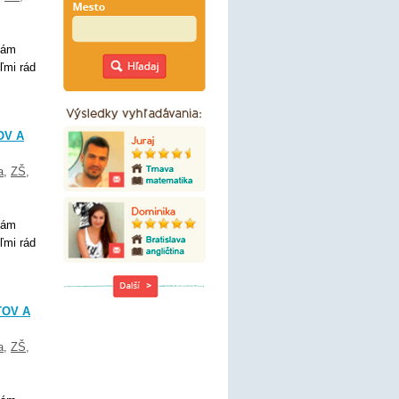
Mám
ľmi rád
OV A
a
,
ZŠ
,
Mám
ľmi rád
TOV A
a
,
ZŠ
,