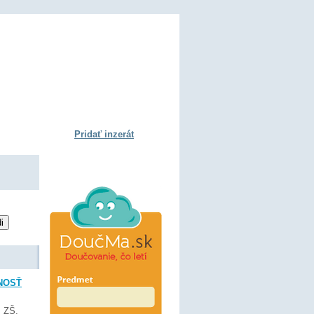
Pridať inzerát
NOSŤ
,
ZŠ
,