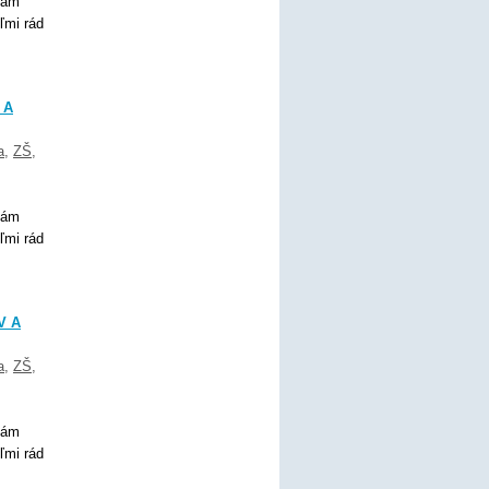
Mám
ľmi rád
 A
a
,
ZŠ
,
Mám
ľmi rád
V A
a
,
ZŠ
,
Mám
ľmi rád