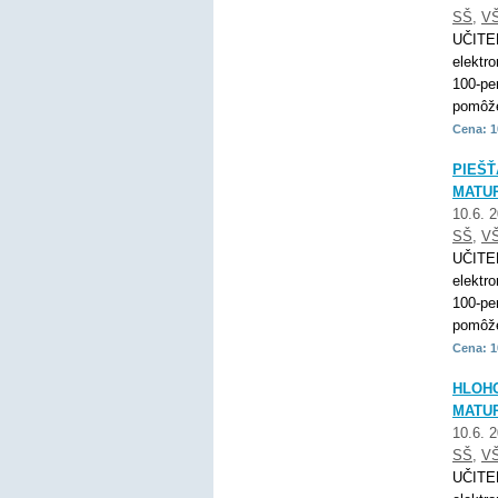
SŠ
,
V
UČITE
elektr
100-pe
pomôže
Cena: 1
PIEŠŤ
MATUR
10.6. 
SŠ
,
V
UČITE
elektr
100-pe
pomôže
Cena: 1
HLOHO
MATUR
10.6. 
SŠ
,
V
UČITE