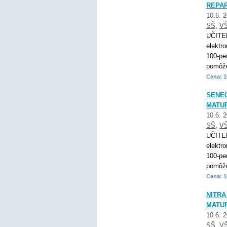
REPAR
10.6. 
SŠ
,
V
UČITE
elektr
100-pe
pomôže
Cena: 1
SENEC
MATUR
10.6. 
SŠ
,
V
UČITE
elektr
100-pe
pomôže
Cena: 1
NITRA
MATUR
10.6. 
SŠ
,
V