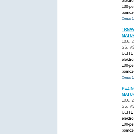
elektr
100-pe
pomôže
Cena: 1
TRNAV
MATUR
10.6. 
SŠ
,
V
UČITE
elektr
100-pe
pomôže
Cena: 1
PEZIN
MATUR
10.6. 
SŠ
,
V
UČITE
elektr
100-pe
pomôže