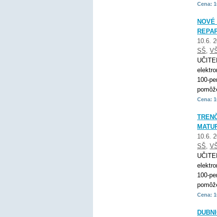
Cena: 1
NOVÉ 
REPAR
10.6. 
SŠ
,
V
UČITE
elektr
100-pe
pomôže
Cena: 1
TRENČ
MATUR
10.6. 
SŠ
,
V
UČITE
elektr
100-pe
pomôže
Cena: 1
DUBNI