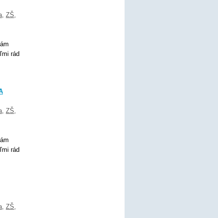
a
,
ZŠ
,
Mám
ľmi rád
A
a
,
ZŠ
,
Mám
ľmi rád
a
,
ZŠ
,