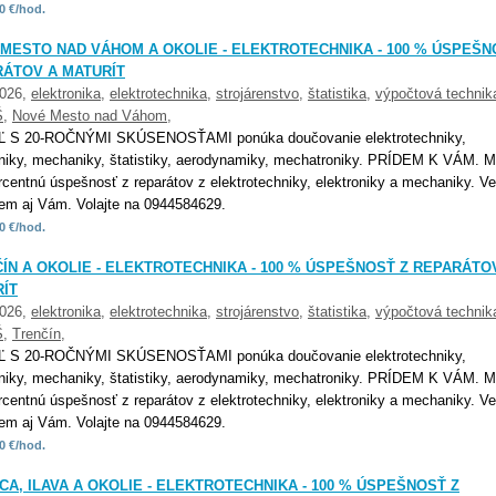
0 €/hod.
MESTO NAD VÁHOM A OKOLIE - ELEKTROTECHNIKA - 100 % ÚSPEŠN
ÁTOV A MATURÍT
2026,
elektronika
,
elektrotechnika
,
strojárenstvo
,
štatistika
,
výpočtová technik
Š
,
Nové Mesto nad Váhom
,
Ľ S 20-ROČNÝMI SKÚSENOSŤAMI ponúka doučovanie elektrotechniky,
oniky, mechaniky, štatistiky, aerodynamiky, mechatroniky. PRÍDEM K VÁM. 
rcentnú úspešnosť z reparátov z elektrotechniky, elektroniky a mechaniky. Ve
m aj Vám. Volajte na 0944584629.
0 €/hod.
ÍN A OKOLIE - ELEKTROTECHNIKA - 100 % ÚSPEŠNOSŤ Z REPARÁTO
ÍT
2026,
elektronika
,
elektrotechnika
,
strojárenstvo
,
štatistika
,
výpočtová technik
Š
,
Trenčín
,
Ľ S 20-ROČNÝMI SKÚSENOSŤAMI ponúka doučovanie elektrotechniky,
oniky, mechaniky, štatistiky, aerodynamiky, mechatroniky. PRÍDEM K VÁM. 
rcentnú úspešnosť z reparátov z elektrotechniky, elektroniky a mechaniky. Ve
m aj Vám. Volajte na 0944584629.
0 €/hod.
CA, ILAVA A OKOLIE - ELEKTROTECHNIKA - 100 % ÚSPEŠNOSŤ Z