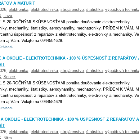
ÁTOV A MATURÍT
2026,
elektronika
,
elektrotechnika
,
strojárenstvo
,
štatistika
,
výpočtová technik
Š
,
Ilava
,
Ľ S 20-ROČNÝMI SKÚSENOSŤAMI ponúka doučovanie elektrotechniky,
oniky, mechaniky, štatistiky, aerodynamiky, mechatroniky. PRÍDEM K VÁM. 
rcentnú úspešnosť z reparátov z elektrotechniky, elektroniky a mechaniky. Ve
m aj Vám. Volajte na 0944584629.
0 €/hod.
 A OKOLIE - ELEKTROTECHNIKA - 100 % ÚSPEŠNOSŤ Z REPARÁTOV 
ÍT
2026,
elektronika
,
elektrotechnika
,
strojárenstvo
,
štatistika
,
výpočtová technik
Š
,
Senec
,
Ľ S 20-ROČNÝMI SKÚSENOSŤAMI ponúka doučovanie elektrotechniky,
oniky, mechaniky, štatistiky, aerodynamiky, mechatroniky. PRÍDEM K VÁM. 
rcentnú úspešnosť z reparátov z elektrotechniky, elektroniky a mechaniky. Ve
m aj Vám. Volajte na 0944584629.
0 €/hod.
 A OKOLIE - ELEKTROTECHNIKA - 100 % ÚSPEŠNOSŤ Z REPARÁTOV A
ÍT
2026,
elektronika
,
elektrotechnika
,
strojárenstvo
,
štatistika
,
výpočtová technik
Š
,
Nitra
,