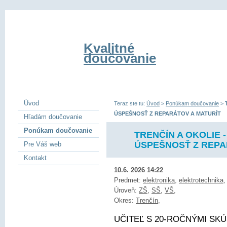
Kvalitné
doučovanie
Úvod
Teraz ste tu:
Úvod
>
Ponúkam doučovanie
>
ÚSPEŠNOSŤ Z REPARÁTOV A MATURÍT
Hľadám doučovanie
Ponúkam doučovanie
TRENČÍN A OKOLIE 
ÚSPEŠNOSŤ Z REPA
Pre Váš web
Kontakt
10.6. 2026 14:22
Predmet:
elektronika
,
elektrotechnika
Úroveň:
ZŠ
,
SŠ
,
VŠ
,
Okres:
Trenčín
,
UČITEĽ S 20-ROČNÝMI SKÚ