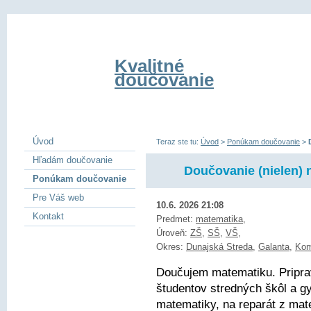
Kvalitné
doučovanie
Úvod
Teraz ste tu:
Úvod
>
Ponúkam doučovanie
>
Hľadám doučovanie
Doučovanie (nielen) 
Ponúkam doučovanie
Pre Váš web
10.6. 2026 21:08
Kontakt
Predmet:
matematika
,
Úroveň:
ZŠ
,
SŠ
,
VŠ
,
Okres:
Dunajská Streda
,
Galanta
,
Kom
Doučujem matematiku. Pripra
študentov stredných škôl a g
matematiky, na reparát z mate