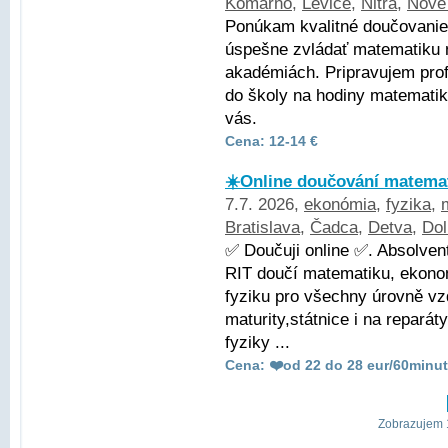
Komárno
,
Levice
,
Nitra
,
Nové
Ponúkam kvalitné doučovani
úspešne zvládať matematiku 
akadémiách. Pripravujem profe
do školy na hodiny matematik
vás.
Cena: 12-14 €
☀️Online doučování matemat
7.7. 2026,
ekonómia
,
fyzika
,
Bratislava
,
Čadca
,
Detva
,
Dol
✅ Doučuji online ✅. Absolve
RIT doučí matematiku, ekonom
fyziku pro všechny úrovně vz
maturity,státnice i na repará
fyziky ...
Cena: ❤️od 22 do 28 eur/60minut
Zobrazujem 1