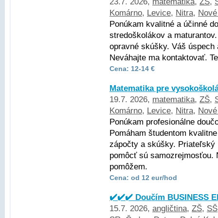
23.7. 2026,
matematika
,
ZŠ
,
Komárno
,
Levice
,
Nitra
,
Nové
Ponúkam kvalitné a účinné d
stredoškolákov a maturantov.
opravné skúšky. Váš úspech a
Neváhajte ma kontaktovať. Te
Cena: 12-14 €
Matematika pre vysokoškol
19.7. 2026,
matematika
,
ZŠ
,
Komárno
,
Levice
,
Nitra
,
Nové
Ponúkam profesionálne doučo
Pomáham študentom kvalitne 
zápočty a skúšky. Priateľský 
pomôcť sú samozrejmosťou. 
pomôžem.
Cena: od 12 eur/hod
✔️✔️✔️ Doučím BUSINESS EN
15.7. 2026,
angličtina
,
ZŠ
,
SŠ