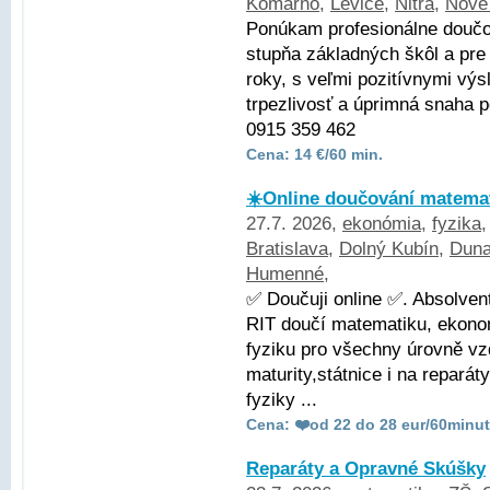
Komárno
,
Levice
,
Nitra
,
Nové
Ponúkam profesionálne doučo
stupňa základných škôl a pre
roky, s veľmi pozitívnymi vý
trpezlivosť a úprimná snaha
0915 359 462
Cena: 14 €/60 min.
☀️Online doučování matemat
27.7. 2026,
ekonómia
,
fyzika
Bratislava
,
Dolný Kubín
,
Duna
Humenné
,
✅ Doučuji online ✅. Absolve
RIT doučí matematiku, ekonom
fyziku pro všechny úrovně vz
maturity,státnice i na repará
fyziky ...
Cena: ❤️od 22 do 28 eur/60minut
Reparáty a Opravné Skúšky