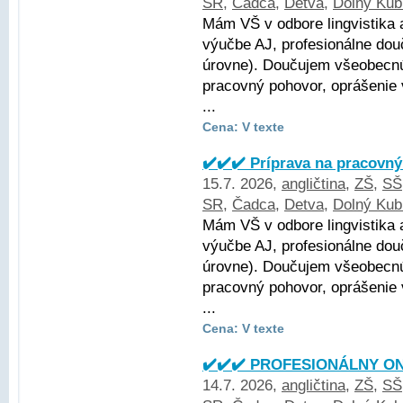
SR
,
Čadca
,
Detva
,
Dolný Kub
Mám VŠ v odbore lingvistika 
výučbe AJ, profesionálne dou
úrovne). Doučujem všeobecnú 
pracovný pohovor, oprášenie
...
Cena: V texte
✔️✔️✔️ Príprava na pracovný
15.7. 2026,
angličtina
,
ZŠ
,
SŠ
SR
,
Čadca
,
Detva
,
Dolný Kub
Mám VŠ v odbore lingvistika 
výučbe AJ, profesionálne dou
úrovne). Doučujem všeobecnú 
pracovný pohovor, oprášenie
...
Cena: V texte
✔️✔️✔️ PROFESIONÁLNY ON
14.7. 2026,
angličtina
,
ZŠ
,
SŠ