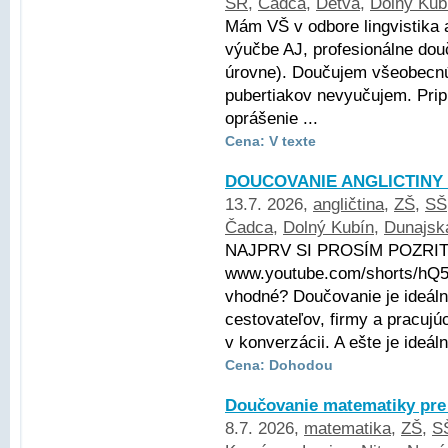
SR
,
Čadca
,
Detva
,
Dolný Kub
Mám VŠ v odbore lingvistika 
výučbe AJ, profesionálne dou
úrovne). Doučujem všeobecnú 
pubertiakov nevyučujem. Pri
oprášenie ...
Cena: V texte
DOUCOVANIE ANGLICTINY
13.7. 2026,
angličtina
,
ZŠ
,
SŠ
Čadca
,
Dolný Kubín
,
Dunajsk
NAJPRV SI PROSÍM POZRITE
www.youtube.com/shorts/hQ5
vhodné? Doučovanie je ideáln
cestovateľov, firmy a pracujú
v konverzácii. A ešte je ideáln
Cena: Dohodou
Doučovanie matematiky pre
8.7. 2026,
matematika
,
ZŠ
,
S