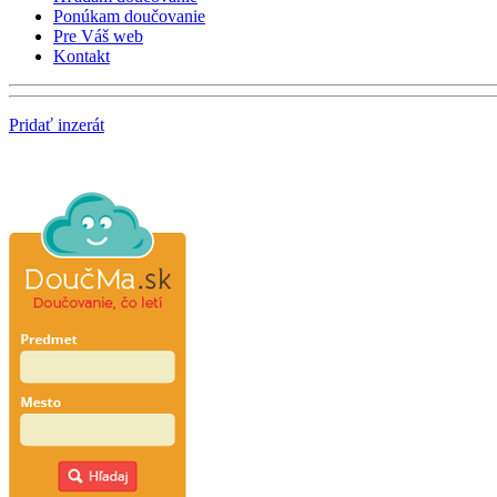
Ponúkam doučovanie
Pre Váš web
Kontakt
Pridať inzerát