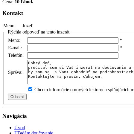
Cena:
10 €/hod.
Kontakt
Meno:
Jozef
Rýchla odpoveď na tento inzerát
Meno:
*
E-mail:
*
Telefón:
Správa:
Chcem informácie o nových lektoroch splňujúcich mo
Navigácia
Úvod
Hľadám doučovanie