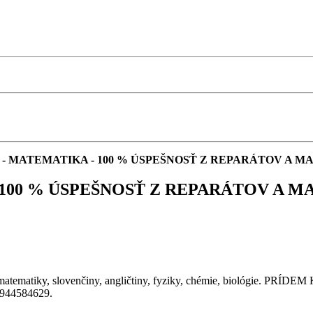
 - MATEMATIKA - 100 % ÚSPEŠNOSŤ Z REPARÁTOV A M
100 % ÚSPEŠNOSŤ Z REPARÁTOV A M
y, slovenčiny, angličtiny, fyziky, chémie, biológie. PRÍDEM K 
 0944584629.