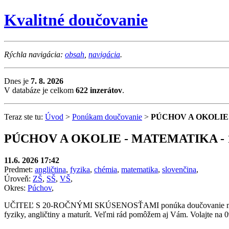
Kvalitné doučovanie
Rýchla navigácia:
obsah
,
navigácia
.
Dnes je
7. 8. 2026
V databáze je celkom
622 inzerátov
.
Teraz ste tu:
Úvod
>
Ponúkam doučovanie
>
PÚCHOV A OKOLIE
PÚCHOV A OKOLIE - MATEMATIKA - 
11.6. 2026 17:42
Predmet:
angličtina
,
fyzika
,
chémia
,
matematika
,
slovenčina
,
Úroveň:
ZŠ
,
SŠ
,
VŠ
,
Okres:
Púchov
,
UČITEĽ S 20-ROČNÝMI SKÚSENOSŤAMI ponúka doučovanie matematik
fyziky, angličtiny a maturít. Veľmi rád pomôžem aj Vám. Volajte na