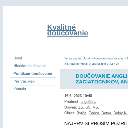
Kvalitné
doučovanie
Úvod
Teraz ste tu:
Úvod
>
Ponúkam doučovanie
>
ZACIATOCNIKOV, ANGLICKY JAZYK
Hľadám doučovanie
Ponúkam doučovanie
DOUČOVANIE ANGLI
ZACIATOCNIKOV, A
Pre Váš web
Kontakt
15.6. 2026 10:48
Predmet:
angličtina
,
Úroveň:
ZŠ
,
SŠ
,
VŠ
,
Okres:
Bytča
,
Čadca
,
Detva
,
Dolný K
NAJPRV SI PROSÍM POZRITE 