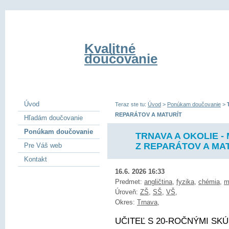
Kvalitné
doučovanie
Úvod
Teraz ste tu:
Úvod
>
Ponúkam doučovanie
>
REPARÁTOV A MATURÍT
Hľadám doučovanie
Ponúkam doučovanie
TRNAVA A OKOLIE -
Z REPARÁTOV A MA
Pre Váš web
Kontakt
16.6. 2026 16:33
Predmet:
angličtina
,
fyzika
,
chémia
,
m
Úroveň:
ZŠ
,
SŠ
,
VŠ
,
Okres:
Trnava
,
UČITEĽ S 20-ROČNÝMI SKÚ