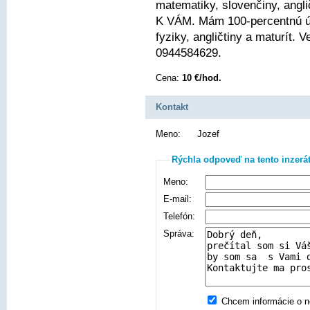
matematiky, slovenčiny, angli
K VÁM. Mám 100-percentnú ús
fyziky, angličtiny a maturít.
0944584629.
Cena:
10 €/hod.
Kontakt
Meno:
Jozef
Rýchla odpoveď na tento inzerá
Meno:
E-mail:
Telefón:
Správa:
Chcem informácie o no