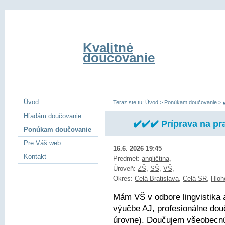
Kvalitné
doučovanie
Úvod
Teraz ste tu:
Úvod
>
Ponúkam doučovanie
>
Hľadám doučovanie
✔️✔️✔️ Príprava na p
Ponúkam doučovanie
Pre Váš web
16.6. 2026 19:45
Kontakt
Predmet:
angličtina
,
Úroveň:
ZŠ
,
SŠ
,
VŠ
,
Okres:
Celá Bratislava
,
Celá SR
,
Hloh
Mám VŠ v odbore lingvistika 
výučbe AJ, profesionálne dou
úrovne). Doučujem všeobecnú 