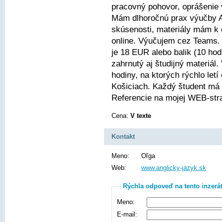
pracovný pohovor, oprášenie
Mám dlhoročnú prax výučby 
skúsenosti, materiály mám k 
online. Výučujem cez Teams. 
je 18 EUR alebo balik (10 hod
zahrnutý aj študijný materiá
hodiny, na ktorých rýchlo let
Košiciach. Každý študent má
Referencie na mojej WEB-str
Cena:
V texte
Kontakt
Meno:
Oľga
Web:
www.anglicky-jazyk.sk
Rýchla odpoveď na tento inzerá
Meno:
E-mail: