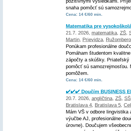
pozitívnymi výsledkami. Príj
snaha pomôcť sú samozrejmos
Cena: 14 €/60 min.
Matematika pre vysokoškol
21.7. 2026,
matematika
,
ZŠ
,
Martin
,
Prievidza
,
Ružombero
Ponúkam profesionálne doučo
Pomáham študentom kvalitne 
zápočty a skúšky. Priateľský 
pomôcť sú samozrejmosťou. 
pomôžem.
Cena: 14 €/60 min.
✔️✔️✔️ Doučím BUSINESS EN
20.7. 2026,
angličtina
,
ZŠ
,
SŠ
Bratislava 4
,
Bratislava 5
,
Ce
Mám VŠ v odbore lingvistika 
výučbe AJ, profesionálne dou
úrovne). Doučujem všeobecnú 