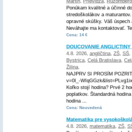
Martin
,
Prievidza
,
Ružombero
Ponúkam kvalitné a účinné d
stredoškolákov a maturantov.
opravné skúšky. Váš úspech a
Neváhajte ma kontaktovať. Te
Cena: 14 €
DOUCOVANIE ANGLICTINY 
4.8. 2026,
angličtina
,
ZŠ
,
SŠ
,
Bystrica
,
Celá Bratislava
,
Cel
Žilina
,
NAJPRV SI PROSÍM POZRITE 
v=0I_-WIqGGzk&list=PLvg1
Koľko stojí hodina? Prvé 2 
poplatkov. Štandardná hodina
hodina ...
Cena: Neuvedená
Matematika pre vysokoškol
4.8. 2026,
matematika
,
ZŠ
,
S