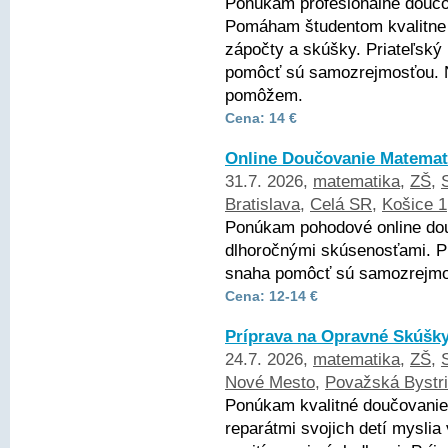
Ponúkam profesionálne doučo
Pomáham študentom kvalitne 
zápočty a skúšky. Priateľský 
pomôcť sú samozrejmosťou. 
pomôžem.
Cena: 14 €
Online Doučovanie Matema
31.7. 2026,
matematika
,
ZŠ
,
Bratislava
,
Celá SR
,
Košice 1
Ponúkam pohodové online do
dlhoročnými skúsenosťami. Pri
snaha pomôcť sú samozrejmos
Cena: 12-14 €
Príprava na Opravné Skúšky
24.7. 2026,
matematika
,
ZŠ
,
Nové Mesto
,
Považská Bystr
Ponúkam kvalitné doučovanie 
reparátmi svojich detí myslia