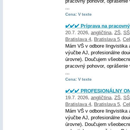
pracovný pohovor, oprášenie
...
Cena: V texte
✔️✔️✔️ Príprava na pracovný
20.7. 2026,
angličtina
,
ZŠ
,
SŠ
Bratislava 4
,
Bratislava 5
,
Ce
Mám VŠ v odbore lingvistika 
výučbe AJ, profesionálne dou
úrovne). Doučujem všeobecnú 
pracovný pohovor, oprášenie
...
Cena: V texte
✔️✔️✔️ PROFESIONÁLNY ON
19.7. 2026,
angličtina
,
ZŠ
,
SŠ
Bratislava 4
,
Bratislava 5
,
Ce
Mám VŠ v odbore lingvistika 
výučbe AJ, profesionálne dou
úrovne). Doučujem všeobecnú 