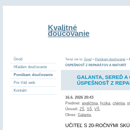
Kvalitné
doučovanie
Úvod
Teraz ste tu:
Úvod
>
Ponúkam doučovanie
>
ÚSPEŠNOSŤ Z REPARÁTOV A MATURÍT
Hľadám doučovanie
Ponúkam doučovanie
GALANTA, SEREĎ A 
ÚSPEŠNOSŤ Z REPA
Pre Váš web
Kontakt
16.6. 2026 20:43
Predmet:
angličtina
,
fyzika
,
chémia
,
m
Úroveň:
ZŠ
,
SŠ
,
VŠ
,
Okres:
Galanta
,
UČITEĽ S 20-ROČNÝMI SKÚ