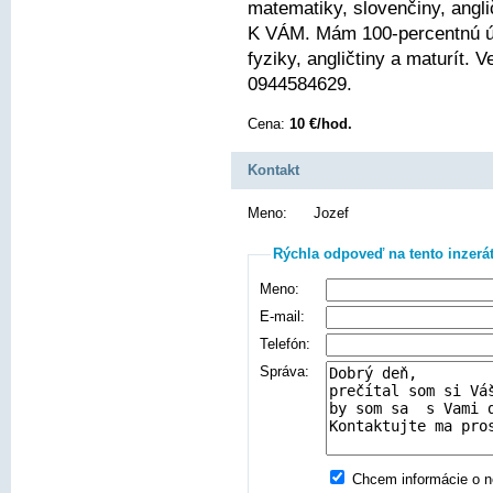
matematiky, slovenčiny, angli
K VÁM. Mám 100-percentnú ús
fyziky, angličtiny a maturít.
0944584629.
Cena:
10 €/hod.
Kontakt
Meno:
Jozef
Rýchla odpoveď na tento inzerá
Meno:
E-mail:
Telefón:
Správa:
Chcem informácie o no