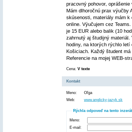
pracovný pohovor, oprášenie
Mám dlhoročnú prax výučby 
skúsenosti, materiály mám k 
online. Výučujem cez Teams. 
je 15 EUR alebo balik (10 hod
zahrnutý aj študijný materiá
hodiny, na ktorých rýchlo let
Košiciach. Každý študent má
Referencie na mojej WEB-str
Cena:
V texte
Kontakt
Meno:
Oľga
Web:
www.anglicky-jazyk.sk
Rýchla odpoveď na tento inzerá
Meno:
E-mail: