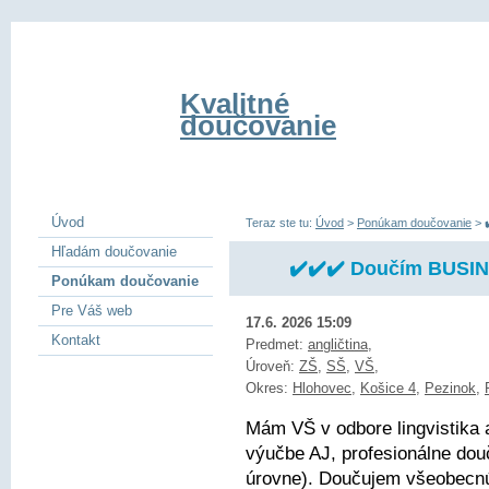
Kvalitné
doučovanie
Úvod
Teraz ste tu:
Úvod
>
Ponúkam doučovanie
>
Hľadám doučovanie
✔️✔️✔️ Doučím BUSIN
Ponúkam doučovanie
Pre Váš web
17.6. 2026 15:09
Kontakt
Predmet:
angličtina
,
Úroveň:
ZŠ
,
SŠ
,
VŠ
,
Okres:
Hlohovec
,
Košice 4
,
Pezinok
,
Mám VŠ v odbore lingvistika 
výučbe AJ, profesionálne dou
úrovne). Doučujem všeobecnú 