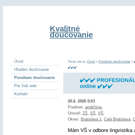
Kvalitné
doučovanie
Úvod
Teraz ste tu:
Úvod
>
Ponúkam doučovanie
>
✔️✔️✔️
Hľadám doučovanie
Ponúkam doučovanie
✔️✔️✔️ PROFESIONÁ
online ✔️✔️✔️
Pre Váš web
Kontakt
20.6. 2026 0:03
Predmet:
angličtina
,
Úroveň:
ZŠ
,
SŠ
,
VŠ
,
Okres:
Bratislava 1
,
Celá Bratislava
,
C
Mám VŠ v odbore lingvistika 