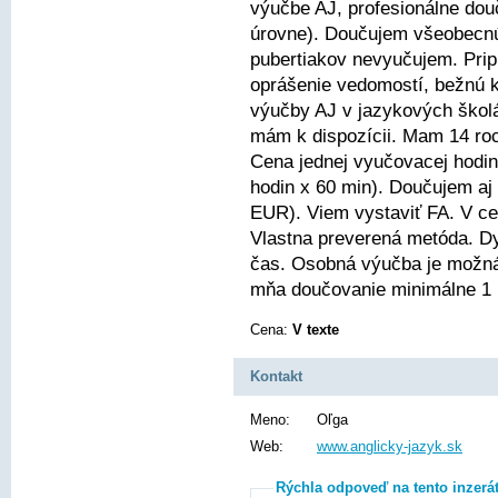
výučbe AJ, profesionálne dou
úrovne). Doučujem všeobecnú 
pubertiakov nevyučujem. Pri
oprášenie vedomostí, bežnú 
výučby AJ v jazykových škol
mám k dispozícii. Mam 14 ro
Cena jednej vyučovacej hodin
hodin x 60 min). Doučujem aj
EUR). Viem vystaviť FA. V cen
Vlastna preverená metóda. Dy
čas. Osobná výučba je možná
mňa doučovanie minimálne 1 
Cena:
V texte
Kontakt
Meno:
Oľga
Web:
www.anglicky-jazyk.sk
Rýchla odpoveď na tento inzerá