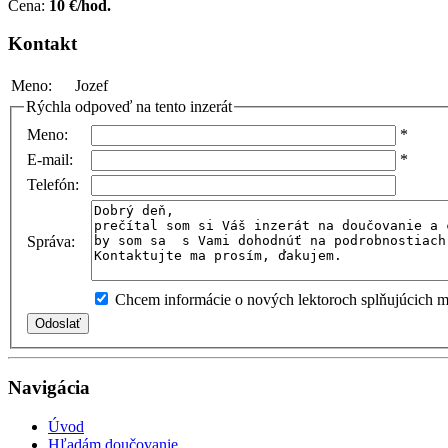
Cena:
10 €/hod.
Kontakt
Meno:
Jozef
Rýchla odpoveď na tento inzerát
Meno:
*
E-mail:
*
Telefón:
Správa:
Chcem informácie o nových lektoroch splňujúcich mo
Navigácia
Úvod
Hľadám doučovanie