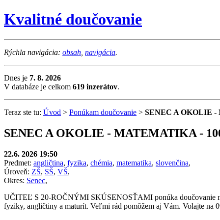
Kvalitné doučovanie
Rýchla navigácia:
obsah
,
navigácia
.
Dnes je
7. 8. 2026
V databáze je celkom
619 inzerátov
.
Teraz ste tu:
Úvod
>
Ponúkam doučovanie
>
SENEC A OKOLIE -
SENEC A OKOLIE - MATEMATIKA - 1
22.6. 2026 19:50
Predmet:
angličtina
,
fyzika
,
chémia
,
matematika
,
slovenčina
,
Úroveň:
ZŠ
,
SŠ
,
VŠ
,
Okres:
Senec
,
UČITEĽ S 20-ROČNÝMI SKÚSENOSŤAMI ponúka doučovanie matematik
fyziky, angličtiny a maturít. Veľmi rád pomôžem aj Vám. Volajte na