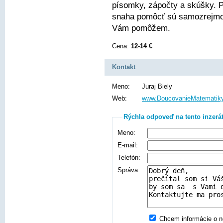
písomky, zápočty a skúšky. Pr
snaha pomôcť sú samozrejmos
Vám pomôžem.
Cena:
12-14 €
Kontakt
Meno:
Juraj Biely
Web:
www.DoucovanieMatematiky
Rýchla odpoveď na tento inzerá
Meno:
E-mail:
Telefón:
Správa:
Chcem informácie o no