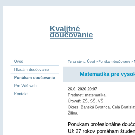
Kvalitné
doučovanie
Úvod
Teraz ste tu:
Úvod
>
Ponúkam doučovanie
>
Hľadám doučovanie
Matematika pre vyso
Ponúkam doučovanie
Pre Váš web
26.6. 2026 20:07
Kontakt
Predmet:
matematika
,
Úroveň:
ZŠ
,
SŠ
,
VŠ
,
Okres:
Banská Bystrica
,
Celá Bratisl
Žilina
,
Ponúkam profesionálne doučo
Už 27 rokov pomáham študento